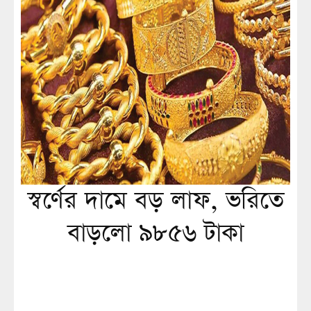
স্বর্ণের দামে বড় লাফ, ভরিতে
বাড়লো ৯৮৫৬ টাকা