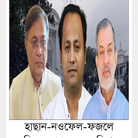
হাছান-নওফেল-ফজলে