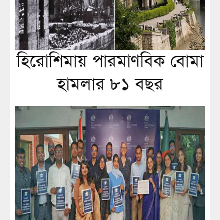
হিরোশিমায় পারমাণবিক বোমা
হামলার ৮১ বছর