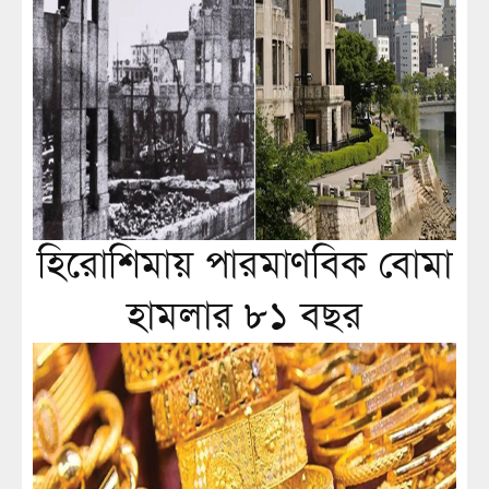
হিরোশিমায় পারমাণবিক বোমা
হামলার ৮১ বছর