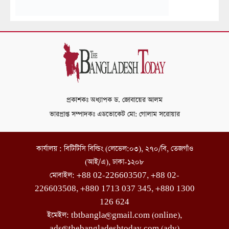
প্রকাশকঃ অধ্যাপক ড. জোবায়ের আলম
ভারপ্রাপ্ত সম্পাদকঃ এডভোকেট মো: গোলাম সরোয়ার
কার্যালয় : বিটিটিসি বিল্ডিং (লেভেল:০৩), ২৭০/বি, তেজগাঁও
(আই/এ), ঢাকা-১২০৮
মোবাইল: +88 02-226603507, +88 02-
226603508, +880 1713 037 345, +880 1300
126 624
ইমেইল: tbtbangla@gmail.com (online),
ads@thebangladeshtoday.com (adv)