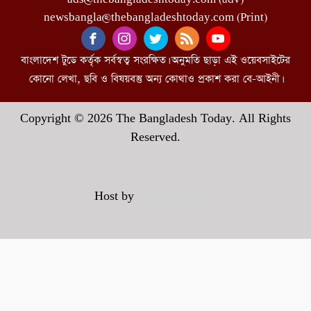
newsbangla@thebangladeshtoday.com (Print)
বাংলাদেশ টুডে কর্তৃক সর্বস্বত্ব সংরক্ষিত। অনুমতি ছাড়া এই ওয়েবসাইটের
কোনো লেখা, ছবি ও বিষয়বস্তু অন্য কোথাও প্রকাশ করা বে-আইনী।
Copyright © 2026 The Bangladesh Today. All Rights
Reserved.
Host by