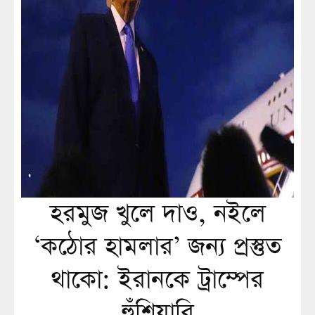
হরমুজ খুলে দাও, নইলে
‘কঠোর হামলার’ জন্য প্রস্তুত
থাকো: ইরানকে ট্রাম্পের
হুঁশিয়ারি