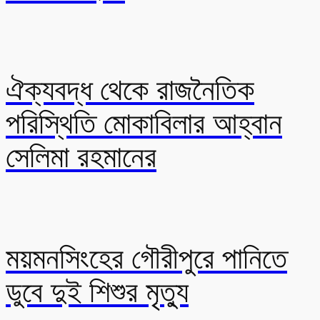
ঐক্যবদ্ধ থেকে রাজনৈতিক
পরিস্থিতি মোকাবিলার আহ্বান
সেলিমা রহমানের
ময়মনসিংহের গৌরীপুরে পানিতে
ডুবে দুই শিশুর মৃত্যু