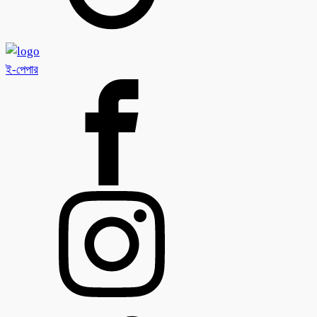
ই-পেপার