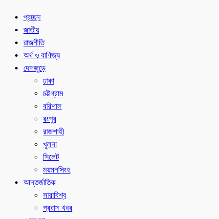
প্রচ্ছদ
জাতীয়
রাজনীতি
অর্থ ও বাণিজ্য
দেশজুড়ে
ঢাকা
চট্টগ্রাম
বরিশাল
রংপুর
রাজশাহী
খুলনা
সিলেট
ময়মনসিংহ
আন্তর্জাতিক
সারাবিশ্ব
প্রবাস খবর