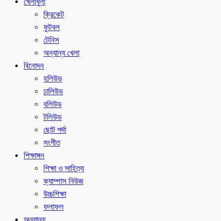
খেলাধুলা
ক্রিকেট
ফুটবল
টেনিস
অন্যান্য খেলা
বিনোদন
হলিউড
ঢালিউড
বলিউড
টলিউড
ছোট পর্দা
সংগীত
শিক্ষাঙ্গন
শিক্ষা ও সাহিত্য
ক্যাম্পাস নিউজ
উচ্চশিক্ষা
ফলাফল
অন্যান্য