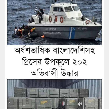
অর্ধশতাধিক বাংলাদেশিসহ
গ্রিসের উপকূলে ২০২
অভিবাসী উদ্ধার