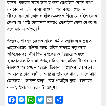
বলেন, কাজের সময় আর কখনো মোবাইল ফোনে কথা
বলবেন না তিনি। ব্যথা পাওয়ার পর বুঝতে পেরেছি—
জীবনে কখনো কোথাও হাঁটতে-চলতে গিয়ে মোবাইল ফোন
দেখব না। গাড়ি চালানোর সময়ও মোবাইল ফোন দেখব না
বলে জানান অভিনেত্রী।
উল্লেখ্য, শাবনূর ১৯৯৩ সালে নির্মাতা-পরিচালক প্রয়াত
এহতেশামের ‘চাঁদনী রাতে’ ছবির মাধ্যমে বড়পর্দায়
অভিষেক হয়। দীর্ঘ তিন দশকের ক্যারিয়ারে অসংখ্য
ব্যবসাসফল সিনেমা উপহার দিয়েছেন অভিনেত্রী। এর মধ্যে
উল্লেখযোগ্য হচ্ছে— ‘স্বপ্নের ঠিকানা’, ‘প্রেমের তাজমহল’,
‘আমার প্রাণের স্বামী’, ‘ও প্রিয়া তুমি কোথায়’, ‘ভালোবাসি
তোমাকে’, ‘আনন্দ অশ্রু’, ‘বউ শাশুড়ির যুদ্ধ’, ‘হৃদয়ের
বন্ধন’, ‘মোল্লাবাড়ির বউ’ প্রমুখ।
Facebook
Messenger
WhatsApp
Twitter
Email
Share