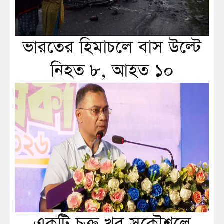
ভারতের হিমাচলে বাস উল্টে
নিহত ৮, আহত ১০