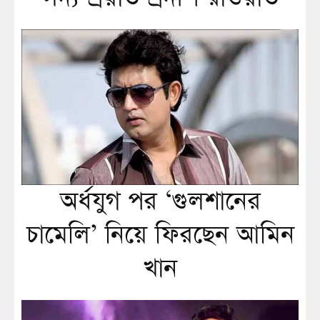
অর্ধযুগ পর ‘গুলশানের
চামেলি’ নিয়ে ফিরছেন আমিন
খান