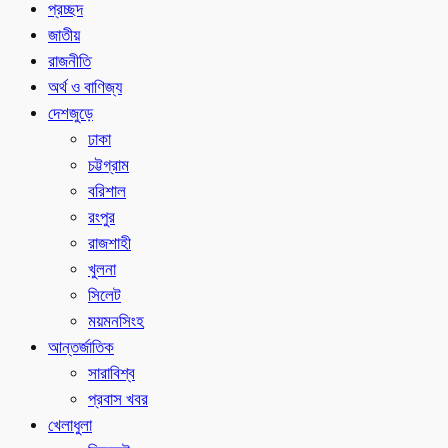
প্রচ্ছদ
জাতীয়
রাজনীতি
অর্থ ও বাণিজ্য
দেশজুড়ে
ঢাকা
চট্টগ্রাম
বরিশাল
রংপুর
রাজশাহী
খুলনা
সিলেট
ময়মনসিংহ
আন্তর্জাতিক
সারাবিশ্ব
প্রবাস খবর
খেলাধুলা