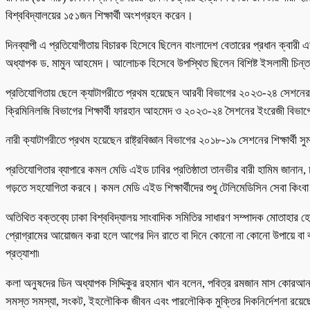
বিশ্ববিদ্যালয়ের ১৫১জন শিক্ষার্থী অংশগ্রহন করেন।
দিনব্যাপী এ প্রতিযোগীতায় বিচারক হিসেবে ছিলেন বাংলাদেশ বেতারের প্রধান ক্বারী এম
অধ্যাপক ড. মামুন আহমেদ। আলোচক হিসেবে উপস্থিত ছিলেন বিশিষ্ট ইসলামী চিন্ত
প্রতিযোগিতায় ছেলে ক্যাটাগরীতে প্রথম হয়েছেন আরবী বিভাগের ২০২৩-২৪ সেশনের 
ক্রিমিনিলজি বিভাগের শিক্ষার্থী ফারহান আহমেদ ও ২০২৩-২৪ সৈশনের ইংরেজী বিভাগের
নারী ক্যাটাগরীতে প্রথম হয়েছেন রাষ্ট্রবিজ্ঞান বিভাগের ২০১৮-১৯ সেশনের শিক্ষার্থী 
প্রতিযোগিতার ব্যাপারে কমল মেডি এইড ঢাবির প্রতিষ্ঠাতা তানভীর বারী হামিম জানা
গড়তে সহযোগিতা করবে। কমল মেডি এইড শিক্ষার্থীদের শুধু টেলিমেডিসিন সেবা কিংবা স্
অতিথিত বক্তব্যে ঢাকা বিশ্ববিদ্যালয় সাংবাদিক সমিতির সাধারণ সম্পাদক মোতাহ
প্রোগ্রামের আয়োজন করা হলে আগের দিন রাতে বা দিনে কোনো না কোনো উপায়ে বা বন
প্রত্যাশা৷
কলা অনুষদের ডিন অধ্যাপক সিদ্দিকুর রহমান খান বলেন, পবিত্র রমজান মাস কোরআন না
সমস্ত সমস্যা, সংকট, ইহলৌকিক জীবন এবং পারলৌকিক মুক্তির দিকনির্দেশনা রয়ে