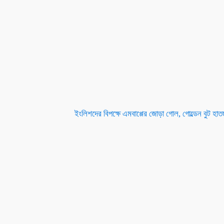
ইংলিশদের বিপক্ষে এমবাপ্পের জোড়া গোল, গোল্ডেন বুট হ