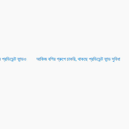
প্রভিডেন্ট ফান্ডও
আকিজ বশির গ্রুপে চাকরি, থাকছে প্রভিডেন্ট ফান্ড সুবিধা