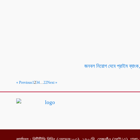
জনবল নিয়োগ দেবে প্রাইম ব্যাংক,
« Previous
1
2
3
4
…
22
Next »
কার্যালয় : বিটিটিসি বিল্ডিং (লেভেল:০৩), ২৭০/বি, তেজগাঁও (আই/এ), ঢাক