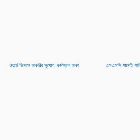
ওয়ার্ল্ড ভিশনে চাকরির সুযোগ, কর্মস্থল ঢাকা
এসএসসি পাশেই পানি 