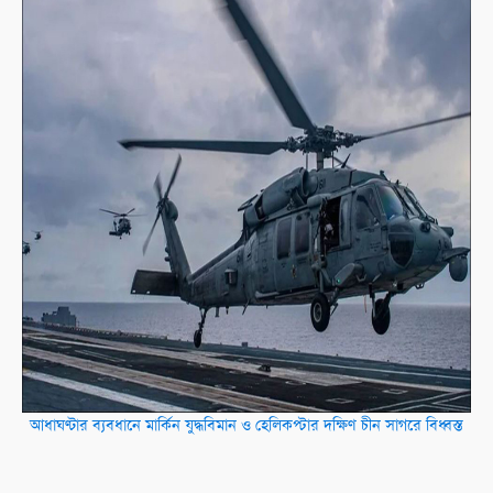
আধাঘণ্টার ব্যবধানে মার্কিন যুদ্ধবিমান ও হেলিকপ্টার দক্ষিণ চীন সাগরে বিধ্বস্ত