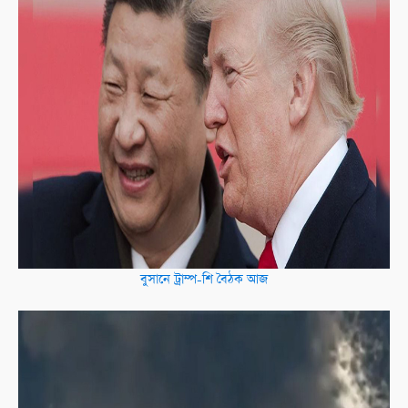
বুসানে ট্রাম্প-শি বৈঠক আজ