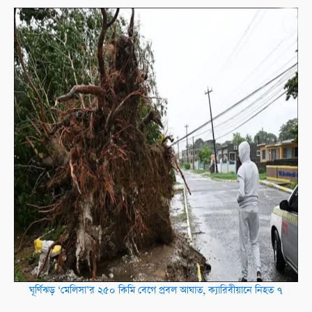
ঘূর্ণিঝড় ‌‘মেলিসা’র ২৫০ কিমি বেগে প্রবল আঘাত, ক্যারিবীয়ানে নিহত ৭