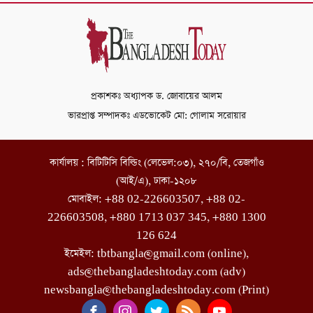
প্রকাশকঃ অধ্যাপক ড. জোবায়ের আলম
ভারপ্রাপ্ত সম্পাদকঃ এডভোকেট মো: গোলাম সরোয়ার
কার্যালয় : বিটিটিসি বিল্ডিং (লেভেল:০৩), ২৭০/বি, তেজগাঁও
(আই/এ), ঢাকা-১২০৮
মোবাইল: +88 02-226603507, +88 02-
226603508, +880 1713 037 345, +880 1300
126 624
ইমেইল: tbtbangla@gmail.com (online),
ads@thebangladeshtoday.com (adv)
newsbangla@thebangladeshtoday.com (Print)