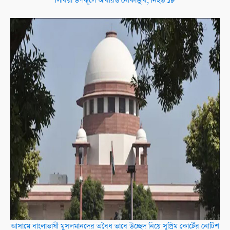
লিবিয়া উপকূলে আবারও নৌকাডুবি, নিহত ১৮
আসামে বাংলাভাষী মুসলমানদের অবৈধ ভাবে উচ্ছেদ নিয়ে সুপ্রিম কোর্টের নোটিশ