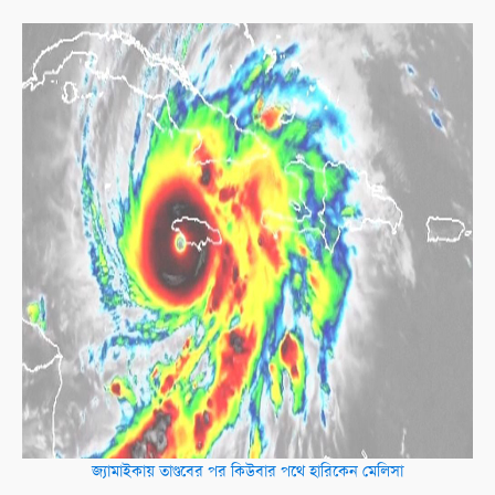
জ্যামাইকায় তাণ্ডবের পর কিউবার পথে হারিকেন মেলিসা