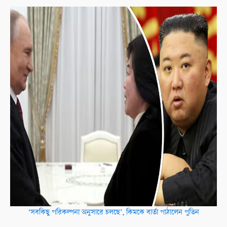
‘সবকিছু পরিকল্পনা অনুসারে চলছে’, কিমকে বার্তা পাঠালেন পুতিন