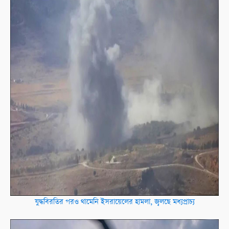
যুদ্ধবিরতির পরও থামেনি ইসরায়েলের হামলা, জ্বলছে মধ্যপ্রাচ্য