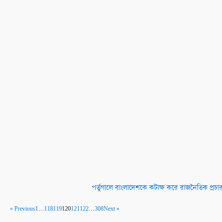
পর্তুগালে বাংলাদেশকে কটাক্ষ করে রাজনৈতিক প্রচার
« Previous
1
…
118
119
120
121
122
…
308
Next »