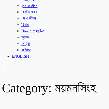
কৃষি ও জীবন
চাকরির খবর
ধর্ম ও জীবন
ফিচার
বিজ্ঞান ও প্রযুক্তি
ভ্রমন
মেট্রো
রাশিফল
ENGLISH
Category:
ময়মনসিংহ