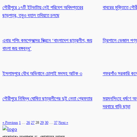
গৌরীপুরে ১৭টি ইটভাটায় নেই পরিবেশ অধিদপ্তরের
বাবরের মুক্তিতে গৌরী
ছাড়পত্র, তবুও বহাল তবিয়তে চলছে
এবার শপিং কমপ্লেক্সের স্ক্রিনে ‘বাংলাদেশ ছাত্রলীগ, জয়
ত্রিশালে ভেজাল পণ্য 
বাংলা জয় বঙ্গবন্ধু’
ইসলামপুরে যৌথ অভিযানে চোলাই মদসহ আটক ৩
গফরগাঁও সরকারি কলেজে
গৌরীপুরে নিষিদ্ধ ঘোষিত ছাত্রলীগের দুই নেতা গ্রেফতার
ময়মনসিংহে ধর্ষণে অন্
দরবারে বাড়ি ছাড়া
« Previous
1
…
26
27
28
29
30
…
37
Next »