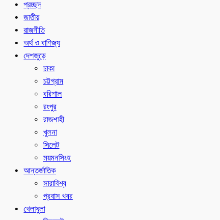
প্রচ্ছদ
জাতীয়
রাজনীতি
অর্থ ও বাণিজ্য
দেশজুড়ে
ঢাকা
চট্টগ্রাম
বরিশাল
রংপুর
রাজশাহী
খুলনা
সিলেট
ময়মনসিংহ
আন্তর্জাতিক
সারাবিশ্ব
প্রবাস খবর
খেলাধুলা