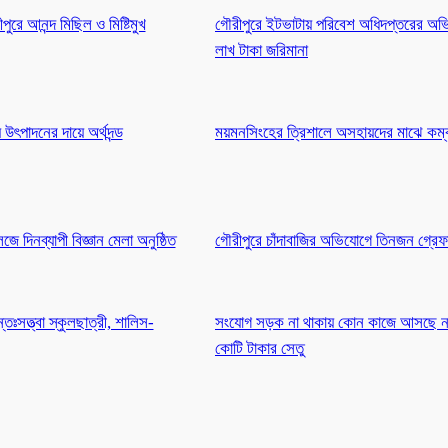
পুরে আনন্দ মিছিল ও মিষ্টিমুখ
গৌরীপুরে ইটভাটায় পরিবেশ অধিদপ্তরের অভ
লাখ টাকা জরিমানা
উৎপাদনের দায়ে অর্থদন্ড
ময়মনসিংহের ত্রিশালে অসহায়দের মাঝে কম
 দিনব্যাপী বিজ্ঞান মেলা অনুষ্ঠিত
গৌরীপুরে চাঁদাবাজির অভিযোগে তিনজন গ্রে
তঃসত্ত্বা স্কুলছাত্রী, শালিস-
সংযোগ সড়ক না থাকায় কোন কাজে আসছে না 
কোটি টাকার সেতু