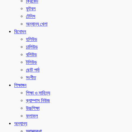
ক্রিকেট
ফুটবল
টেনিস
অন্যান্য খেলা
বিনোদন
হলিউড
ঢালিউড
বলিউড
টলিউড
ছোট পর্দা
সংগীত
শিক্ষাঙ্গন
শিক্ষা ও সাহিত্য
ক্যাম্পাস নিউজ
উচ্চশিক্ষা
ফলাফল
অন্যান্য
স্বাস্থ্যকথা