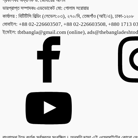
প্রকাশকঃ অধ্যাপক ড. জোবায়ের আলম
ভারপ্রাপ্ত সম্পাদকঃ এডভোকেট মো: গোলাম সরোয়ার
কার্যালয় : বিটিটিসি বিল্ডিং (লেভেল:০৩), ২৭০/বি, তেজগাঁও (আই/এ), ঢাকা-১২০৮
মোবাইল: +88 02-226603507, +88 02-226603508, +880 1713 0
ইমেইল: tbtbangla@gmail.com (online), ads@thebangladeshto
বাংলাদেশ টুডে কর্তৃক সর্বস্বত্ব সংরক্ষিত। অনুমতি ছাড়া এই ওয়েবসাইটের কোনো 