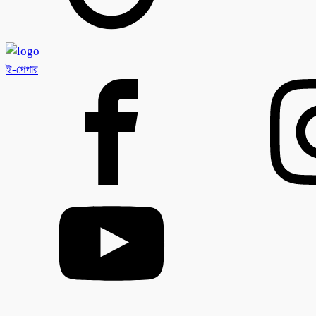
ই-পেপার