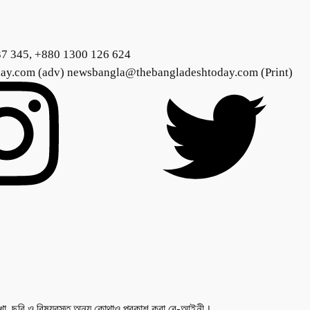
37 345, +880 1300 126 624
day.com (adv) newsbangla@thebangladeshtoday.com (Print)
লেখা, ছবি ও বিষয়বস্তু অন্য কোথাও প্রকাশ করা বে-আইনী।