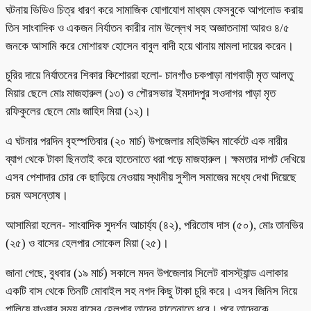
ঘটনায় ভিডিও চিত্র ধারণ করে সামাজিক যোগাযোগ মাধ্যম ফেসবুকে আপলোড করায়
তিন সাংবাদিক ও একজন নির্যাতন কারীর নাম উল্লেখ সহ অজ্ঞাতনামা আরও ৪/৫
জনকে আসামি করে মোশারফ হোসেন বাবুল বাদী হয়ে থানায় মামলা দায়ের করেন।
চুরির দায়ে নির্যাতনের শিকার কিশোররা হলো- চানগাঁও চকপাড়া নাগবাড়ী মৃত আলতু
মিয়ার ছেলে মোঃ মাজহারুল (১৩) ও পৌরসভার ইমদাদপুর সওদাগর পাড়া মৃত
রফিকুলের ছেলে মোঃ জাহিদ মিয়া (১২)।
এ ঘটনার পরদিন বৃহস্পতিবার (২০ মার্চ) উপজেলার মহিউদ্দিন মার্কেটে এক নারীর
ব্যাগ থেকে টাকা ছিনতাই করে হাতেনাতে ধরা পড়ে মাজহারুল। ক্ষমতার দাপট দেখিয়ে
এসব পেশাদার চোর কে ছাড়িয়ে নেওয়ায় স্থানীয় সুশীল সমাজের মধ্যে দেখা দিয়েছে
চরম অসন্তোষ।
আসামিরা হলেন- সাংবাদিক সুদর্শন আচার্য্য (৪২), পরিতোষ দাস (৫০), মোঃ তানভির
(২৫) ও বাসের হেলপার সোকেল মিয়া (২৫)।
জানা গেছে, বুধবার (১৯ মার্চ) সকালে মদন উপজেলার সিলেট বাসস্ট্যান্ড এলাকার
একটি বাস থেকে তিনটি মোবাইল সহ নগদ কিছু টাকা চুরি করে। এসব জিনিস নিয়ে
পালিয়ে যাওয়ার সময় বাসের হেলপার তাদের হাতেনাতে ধরে। পরে তাদেরকে