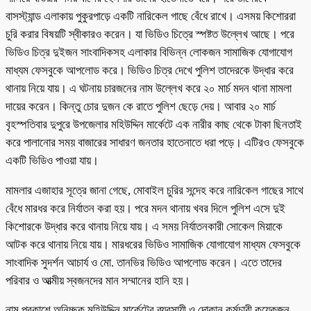
বাসস্ট্যান্ড এলাকায় পুকুরপাড়ে একটি নারিকেল গাছে বেঁধে রাখে। এসময় কিশোররা
চুরি করার বিষয়টি স্বীকারও করেন। যা ভিডিও চিত্রে স্পষ্টত উল্লেখ আছে। পরে
ভিডিও চিত্র দুইজন সাংবাদিকসহ এলাকার বিভিন্ন লোকজন সামাজিক যোগাযোগ
মাধ্যম ফেসবুকে আপলোড করে। ভিডিও চিত্র দেখে পুলিশ তাদেরকে উদ্ধার করে
থানায় নিয়ে যায়। এ ঘটনায় চারজনের নাম উল্লেখ করে ২০ মার্চ মদন থানা মামলা
দায়ের করেন। কিন্তু চোর দুজন কে রাতে পুলিশ ছেড়ে দেয়। আবার ২০ মার্চ
বৃহস্পতিবার দুপুরে উপজেলার মহিউদ্দিন মার্কেটে এক নারীর কাছ থেকে টাকা ছিনতাই
করে পালানোর সময় বাজারের সাধারণ জনতার হাতেনাতে ধরা পড়ে। এটিরও ফেসবুকে
একটি ভিডিও পাওয়া যায়।
মামলার এজাহার সূত্রে জানা গেছে, মোবাইল চুরির সন্দেহ করে নারিকেল গাছের সাথে
বেঁধে মারধর করে নির্যাতন করা হয়। পরে মদন থানায় খবর দিলে পুলিশ এসে দুই
কিশোরকে উদ্ধার করে থানায় নিয়ে যায়। এ সময় নির্যাতনকারী সোকেল মিয়াকে
আটক করে থানায় নিয়ে যায়। মারধরের ভিডিও সামাজিক যোগাযোগ মাধ্যম ফেসবুকে
সাংবাদিক সুদর্শন আচার্য ও মো. তানভির ভিডিও আপলোড করেন। এতে তাদের
পরিবার ও আত্মীয় স্বজনদের মান সম্মানের হানি হয়।
নাম প্রকাশে অনিচ্ছুক মহিউদ্দিন মার্কেটের ব্যবসায়ী ও দোকান কর্মচারী কয়েকজন