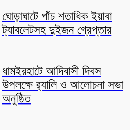
ঘোড়াঘাটে পাঁচ শতাধিক ইয়াবা
ট্যাবলেটসহ দুইজন গ্রেপ্তার
ধামইরহাটে আদিবাসী দিবস
উপলক্ষে র‍্যালি ও আলোচনা সভা
অনুষ্ঠিত