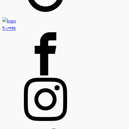
ই-পেপার