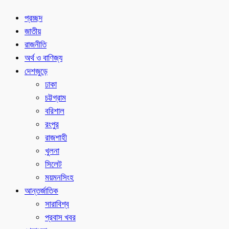
প্রচ্ছদ
জাতীয়
রাজনীতি
অর্থ ও বাণিজ্য
দেশজুড়ে
ঢাকা
চট্টগ্রাম
বরিশাল
রংপুর
রাজশাহী
খুলনা
সিলেট
ময়মনসিংহ
আন্তর্জাতিক
সারাবিশ্ব
প্রবাস খবর