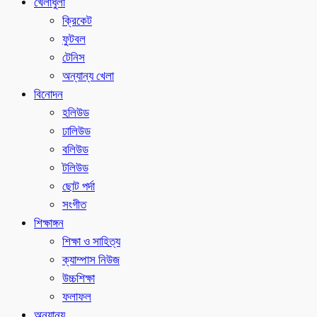
খেলাধুলা
ক্রিকেট
ফুটবল
টেনিস
অন্যান্য খেলা
বিনোদন
হলিউড
ঢালিউড
বলিউড
টলিউড
ছোট পর্দা
সংগীত
শিক্ষাঙ্গন
শিক্ষা ও সাহিত্য
ক্যাম্পাস নিউজ
উচ্চশিক্ষা
ফলাফল
অন্যান্য