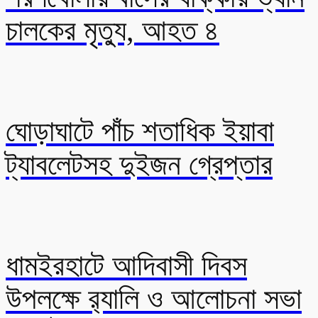
চালকের মৃত্যু, আহত ৪
ঘোড়াঘাটে পাঁচ শতাধিক ইয়াবা
ট্যাবলেটসহ দুইজন গ্রেপ্তার
ধামইরহাটে আদিবাসী দিবস
উপলক্ষে র‍্যালি ও আলোচনা সভা