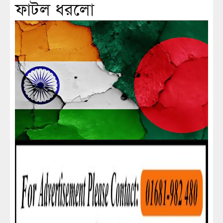
ফাটল ধরলো