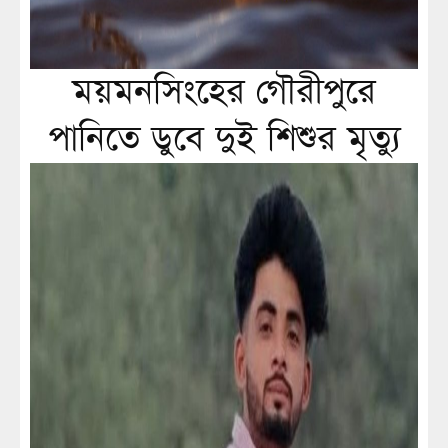
ময়মনসিংহের গৌরীপুরে
পানিতে ডুবে দুই শিশুর মৃত্যু