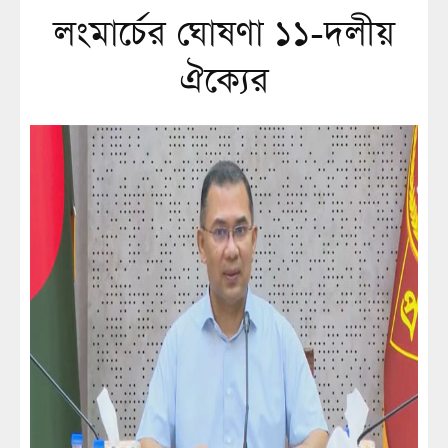
লংমার্চের ঘোষণা ১১-দলীয়
ঐক্যের