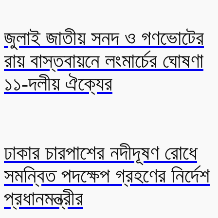
জুলাই জাতীয় সনদ ও গণভোটের
রায় বাস্তবায়নে লংমার্চের ঘোষণা
১১-দলীয় ঐক্যের
ঢাকার চারপাশের নদীদূষণ রোধে
সমন্বিত পদক্ষেপ গ্রহণের নির্দেশ
প্রধানমন্ত্রীর