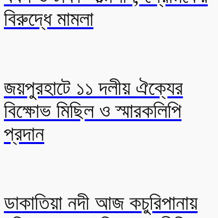
বিরুদ্ধে মামলা
জয়পুরহাটে ১১ দলীয় ঐক্যের
বিক্ষোভ মিছিল ও স্মারকলিপি
প্রদান
ডাকাতিয়া নদী আজ কচুরিপানায়