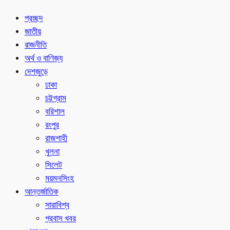
প্রচ্ছদ
জাতীয়
রাজনীতি
অর্থ ও বাণিজ্য
দেশজুড়ে
ঢাকা
চট্টগ্রাম
বরিশাল
রংপুর
রাজশাহী
খুলনা
সিলেট
ময়মনসিংহ
আন্তর্জাতিক
সারাবিশ্ব
প্রবাস খবর