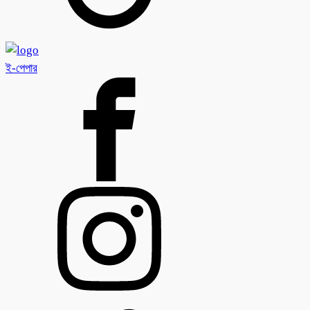
ই-পেপার