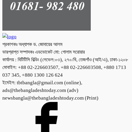
প্রকাশকঃ অধ্যাপক ড. জোবায়ের আলম
ভারপ্রাপ্ত সম্পাদকঃ এডভোকেট মো: গোলাম সরোয়ার
কার্যালয় : বিটিটিসি বিল্ডিং (লেভেল:০৩), ২৭০/বি, তেজগাঁও (আই/এ), ঢাকা-১২০৮
মোবাইল: +88 02-226603507, +88 02-226603508, +880 1713
037 345, +880 1300 126 624
ইমেইল: tbtbangla@gmail.com (online),
ads@thebangladeshtoday.com (adv)
newsbangla@thebangladeshtoday.com (Print)