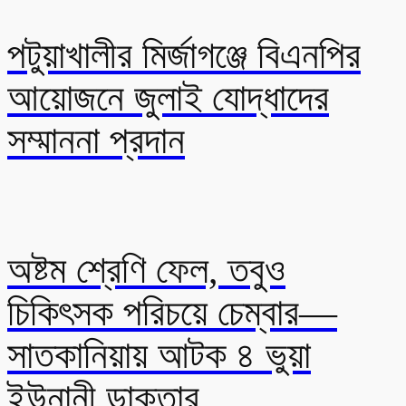
পটুয়াখালীর মির্জাগঞ্জে বিএনপির
আয়োজনে জুলাই যোদ্ধাদের
সম্মাননা প্রদান
অষ্টম শ্রেণি ফেল, তবুও
চিকিৎসক পরিচয়ে চেম্বার—
সাতকানিয়ায় আটক ৪ ভুয়া
ইউনানী ডাক্তার