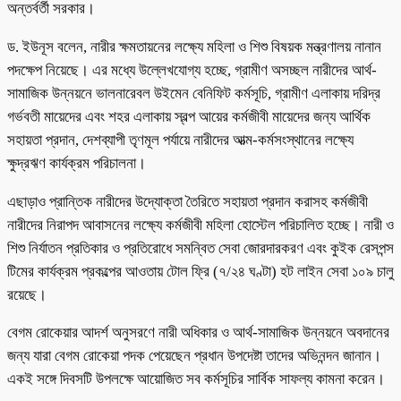
অন্তর্বর্তী সরকার।
ড. ইউনূস বলেন, নারীর ক্ষমতায়নের লক্ষ্যে মহিলা ও শিশু বিষয়ক মন্ত্রণালয় নানান
পদক্ষেপ নিয়েছে। এর মধ্যে উল্লেখযোগ্য হচ্ছে, গ্রামীণ অসচ্ছল নারীদের আর্থ-
সামাজিক উন্নয়নে ভালনারেবল উইমেন বেনিফিট কর্মসূচি, গ্রামীণ এলাকায় দরিদ্র
গর্ভবতী মায়েদের এবং শহর এলাকায় স্বল্প আয়ের কর্মজীবী মায়েদের জন্য আর্থিক
সহায়তা প্রদান, দেশব্যাপী তৃণমূল পর্যায়ে নারীদের আত্ম-কর্মসংস্থানের লক্ষ্যে
ক্ষুদ্রঋণ কার্যক্রম পরিচালনা।
এছাড়াও প্রান্তিক নারীদের উদ্যোক্তা তৈরিতে সহায়তা প্রদান করাসহ কর্মজীবী
নারীদের নিরাপদ আবাসনের লক্ষ্যে কর্মজীবী মহিলা হোস্টেল পরিচালিত হচ্ছে। নারী ও
শিশু নির্যাতন প্রতিকার ও প্রতিরোধে সমন্বিত সেবা জোরদারকরণ এবং কুইক রেসপন্স
টিমের কার্যক্রম প্রকল্পের আওতায় টোল ফ্রি (৭/২৪ ঘণ্টা) হট লাইন সেবা ১০৯ চালু
রয়েছে।
বেগম রোকেয়ার আদর্শ অনুসরণে নারী অধিকার ও আর্থ-সামাজিক উন্নয়নে অবদানের
জন্য যারা বেগম রোকেয়া পদক পেয়েছেন প্রধান উপদেষ্টা তাদের অভিনন্দন জানান।
একই সঙ্গে দিবসটি উপলক্ষে আয়োজিত সব কর্মসূচির সার্বিক সাফল্য কামনা করেন।