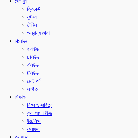
খেলাধুলা
ক্রিকেট
ফুটবল
টেনিস
অন্যান্য খেলা
বিনোদন
হলিউড
ঢালিউড
বলিউড
টলিউড
ছোট পর্দা
সংগীত
শিক্ষাঙ্গন
শিক্ষা ও সাহিত্য
ক্যাম্পাস নিউজ
উচ্চশিক্ষা
ফলাফল
অন্যান্য