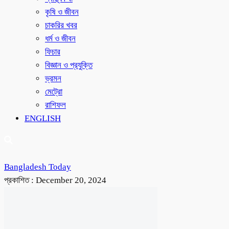
কৃষি ও জীবন
চাকরির খবর
ধর্ম ও জীবন
ফিচার
বিজ্ঞান ও প্রযুক্তি
ভ্রমন
মেট্রো
রাশিফল
ENGLISH
Bangladesh Today
প্রকাশিত :
December 20, 2024