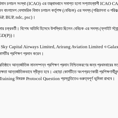
রিক বিমান চলাচল সংস্থা (ICAO) এর তত্ত্বাবধানে সমাপ্ত হলো সপ্তাহব্যাপ
লেন বাংলাদেশ বেসামরিক বিমান চলাচল কর্তৃপক্ষ (বেবিচক) এর সদস্য (পরিচালনা ও পরি
P, BUP, ndc, psc)।
 চক্রবর্তী। বিশেষ অতিথি হিসেবে উপস্থিত ছিলেন বেবিচক এর সদস্য (ফ্লাইট স্ট্যার্ন
 GD(P))।
 Sky Capital Airways Limited, Arirang Aviation Limited ও Galaxy Fl
র প্রশিক্ষণ প্রদান করেন।
তিষ্ঠানে আন্তর্জাতিক মানসম্পন্ন প্রশিক্ষণ প্রদান নিশ্চিতকরণের জন্য প্রথমবার
ও দক্ষতা আন্তর্জাতিকভাবে স্বীকৃত হবে। এছাড়া কোর্সটিতে অংশগ্রহণকারী প্রশিক্ষণার্থীব
 Training বিষয়ক Protocol Question প্রস্তুতিতেও গুরুত্বপূর্ণ ভূমিকা রাখবে।