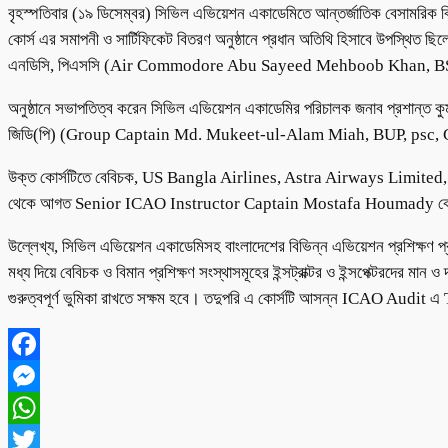
বৃহস্পতিবার (১৯ ডিসেম্বর) সিভিল এভিয়েশন একাডেমিতে আন্তর্জাতিক বেসাম
কোর্স এর সমাপনী ও সার্টিফিকেট বিতরণ অনুষ্ঠানে প্রধান অতিথি হিসাবে উপস্থিত ছি
এনডিসি, পিএসসি (Air Commodore Abu Sayeed Mehboob Khan, BS
অনুষ্ঠানে সভাপতিত্ব করেন সিভিল এভিয়েশন একাডেমির পরিচালক জনাব প্রশান্ত কুমার
জিডি(পি) (Group Captain Md. Mukeet-ul-Alam Miah, BUP, psc,
উক্ত কোর্সটিতে বেবিচক, US Bangla Airlines, Astra Airways Limited,
থেকে আগত Senior ICAO Instructor Captain Mostafa Houmady কোর্সটি
উল্লেখ্য, সিভিল এভিয়েশন একাডেমিসহ বাংলাদেশের বিভিন্ন এভিয়েশন প্রশিক্ষণ প্র
মধ্য দিয়ে বেবিচক ও বিমান প্রশিক্ষণ সংস্থাসমূহের ইন্সট্রাক্টর ও ইন্সপেক্টরদের মান 
গুরুত্বপূর্ণ ভুমিকা রাখতে সক্ষম হবে। তদুপরি এ কোর্সটি আসন্ন ICAO Audit এ
Facebook
Messenger
WhatsApp