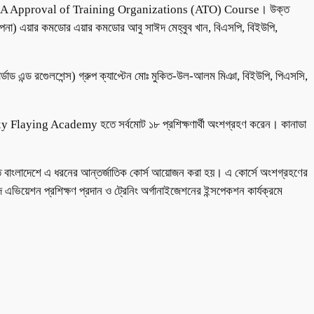
ী ICAO CAA Approval of Training Organizations (ATO) Course। উক্ত
কল্পনা) এয়ার কমডোর এয়ার কমডোর আবু সাঈদ মেহ্‌বুব খান, বিএসপি, বিইউপি,
্ডাড এন্ড রগেুলশেন্স) গ্রুপ ক্যাপ্টেন মোঃ মুকিত-উল-আলম মিঞা, বিইউপি, পিএসসি,
aying Academy হতে সর্বমোট ১৮ প্রশিক্ষণার্থী অংশগ্রহণ করেন। কানাডা
ের মত বাংলাদেশে এ ধরনের আন্তর্জাতিক কোর্স আয়োজন করা হয়। এ কোর্সে অংশগ্রহণের
ৃন্দ এভিয়েশন প্রশিক্ষণ প্রদান ও ট্রেনিং অর্গানাইজেশনের ইন্সপেকশন কার্যক্রমে