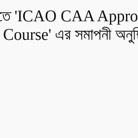
মিতে 'ICAO CAA Approv
ourse' এর সমাপনী অনুষ্