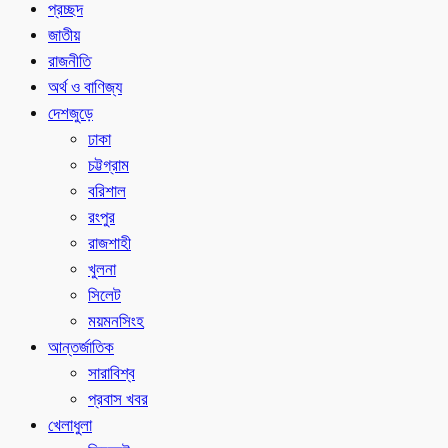
প্রচ্ছদ
জাতীয়
রাজনীতি
অর্থ ও বাণিজ্য
দেশজুড়ে
ঢাকা
চট্টগ্রাম
বরিশাল
রংপুর
রাজশাহী
খুলনা
সিলেট
ময়মনসিংহ
আন্তর্জাতিক
সারাবিশ্ব
প্রবাস খবর
খেলাধুলা