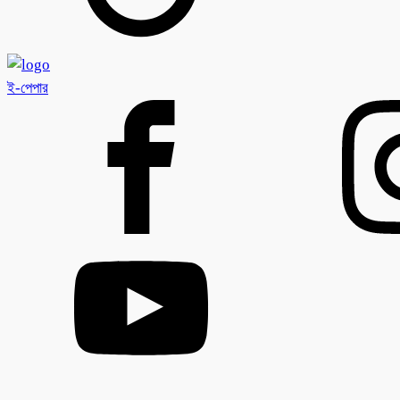
ই-পেপার