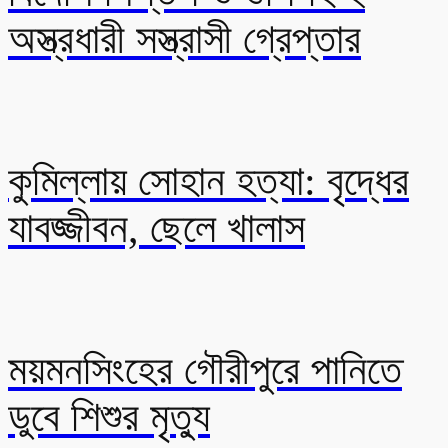
অস্ত্রধারী সস্ত্রাসী গ্রেপ্তার
কুমিল্লায় সোহান হত্যা: বৃদ্ধের
যাবজ্জীবন, ছেলে খালাস
ময়মনসিংহের গৌরীপুরে পানিতে
ডুবে শিশুর মৃত্যু