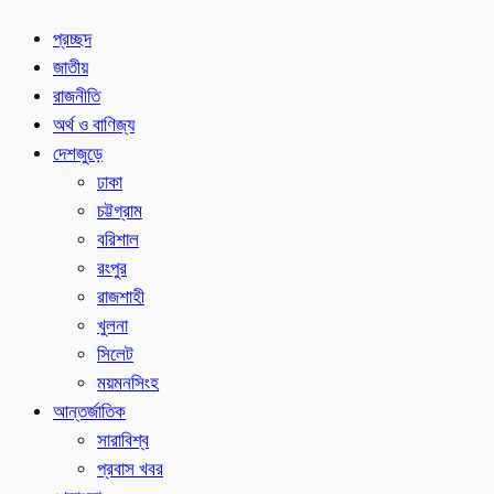
প্রচ্ছদ
জাতীয়
রাজনীতি
অর্থ ও বাণিজ্য
দেশজুড়ে
ঢাকা
চট্টগ্রাম
বরিশাল
রংপুর
রাজশাহী
খুলনা
সিলেট
ময়মনসিংহ
আন্তর্জাতিক
সারাবিশ্ব
প্রবাস খবর