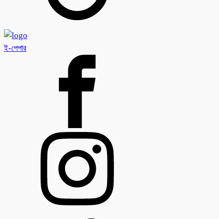
ই-পেপার