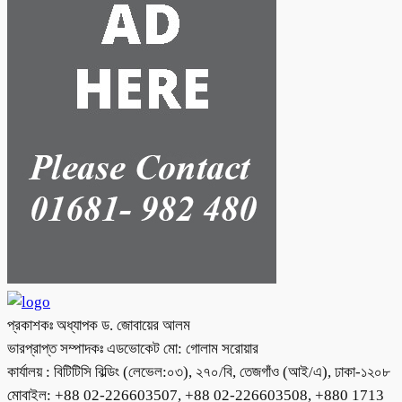
প্রকাশকঃ অধ্যাপক ড. জোবায়ের আলম
ভারপ্রাপ্ত সম্পাদকঃ এডভোকেট মো: গোলাম সরোয়ার
কার্যালয় : বিটিটিসি বিল্ডিং (লেভেল:০৩), ২৭০/বি, তেজগাঁও (আই/এ), ঢাকা-১২০৮
মোবাইল: +88 02-226603507, +88 02-226603508, +880 1713