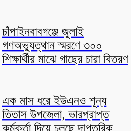
চাঁপাইনবাবগঞ্জে জুলাই
গণঅভ্যুত্থান স্মরণে ৩০০
শিক্ষার্থীর মাঝে গাছের চারা বিতরণ
এক মাস ধরে ইউএনও শূন্য
তিতাস উপজেলা, ভারপ্রাপ্ত
কর্মকর্তা দিয়ে চলছে দাপ্তরিক