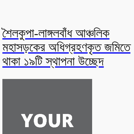
শৈলকুপা-লাঙ্গলবাঁধ আঞ্চলিক
মহাসড়কের অধিগ্রহণকৃত জমিতে
থাকা ১৯টি স্থাপনা উচ্ছেদ