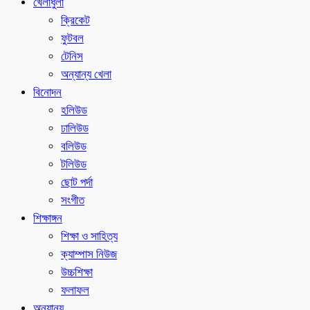
খেলাধুলা
ক্রিকেট
ফুটবল
টেনিস
অন্যান্য খেলা
বিনোদন
হলিউড
ঢালিউড
বলিউড
টলিউড
ছোট পর্দা
সংগীত
শিক্ষাঙ্গন
শিক্ষা ও সাহিত্য
ক্যাম্পাস নিউজ
উচ্চশিক্ষা
ফলাফল
অন্যান্য