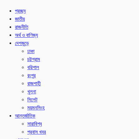
প্রচ্ছদ
জাতীয়
রাজনীতি
অর্থ ও বাণিজ্য
দেশজুড়ে
ঢাকা
চট্টগ্রাম
বরিশাল
রংপুর
রাজশাহী
খুলনা
সিলেট
ময়মনসিংহ
আন্তর্জাতিক
সারাবিশ্ব
প্রবাস খবর