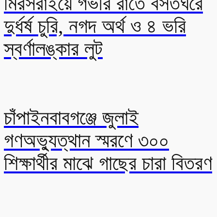
মিরসরাইয়ে গভীর রাতে বসতঘরে
দুর্ধর্ষ চুরি, নগদ অর্থ ও ৪ ভরি
স্বর্ণালঙ্কার লুট
চাঁপাইনবাবগঞ্জে জুলাই
গণঅভ্যুত্থান স্মরণে ৩০০
শিক্ষার্থীর মাঝে গাছের চারা বিতরণ