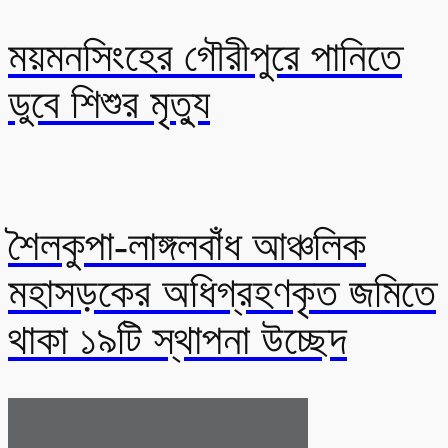
ময়মনসিংহের গৌরীপুরে পানিতে
ডুবে শিশুর মৃত্যু
শৈলকুপা-লাঙ্গলবাঁধ আঞ্চলিক
মহাসড়কের অধিগ্রহণকৃত জমিতে
থাকা ১৯টি স্থাপনা উচ্ছেদ