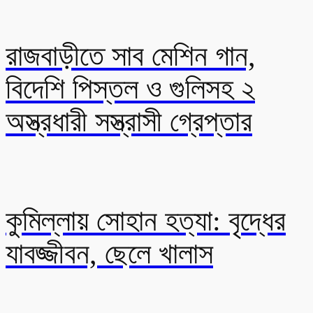
রাজবাড়ীতে সাব মেশিন গান,
বিদেশি পিস্তল ও গুলিসহ ২
অস্ত্রধারী সস্ত্রাসী গ্রেপ্তার
কুমিল্লায় সোহান হত্যা: বৃদ্ধের
যাবজ্জীবন, ছেলে খালাস