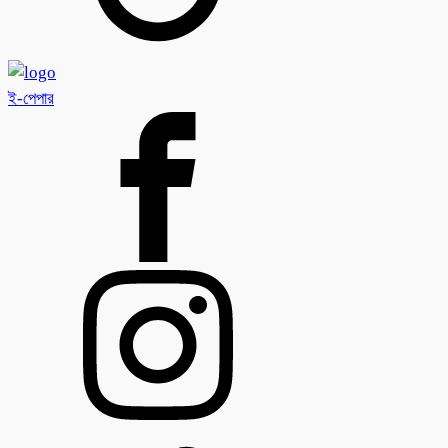
ই-পেপার