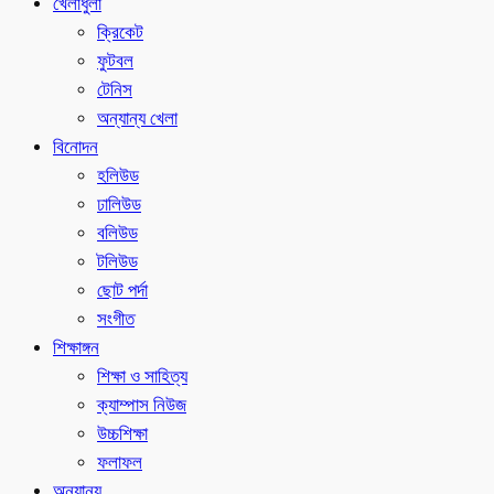
খেলাধুলা
ক্রিকেট
ফুটবল
টেনিস
অন্যান্য খেলা
বিনোদন
হলিউড
ঢালিউড
বলিউড
টলিউড
ছোট পর্দা
সংগীত
শিক্ষাঙ্গন
শিক্ষা ও সাহিত্য
ক্যাম্পাস নিউজ
উচ্চশিক্ষা
ফলাফল
অন্যান্য