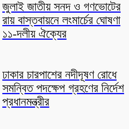
জুলাই জাতীয় সনদ ও গণভোটের
রায় বাস্তবায়নে লংমার্চের ঘোষণা
১১-দলীয় ঐক্যের
ঢাকার চারপাশের নদীদূষণ রোধে
সমন্বিত পদক্ষেপ গ্রহণের নির্দেশ
প্রধানমন্ত্রীর