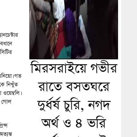
নচেস্টার
যবধানে
 সিটির
মিরসরাইয়ে গভীর
মেনিয়ো। গত
রাতে বসতঘরে
ে নিখুঁত
ওয়েম্বলি।
দুর্ধর্ষ চুরি, নগদ
ও গোল
অর্থ ও ৪ ভরি
িন্স
্যন্ত