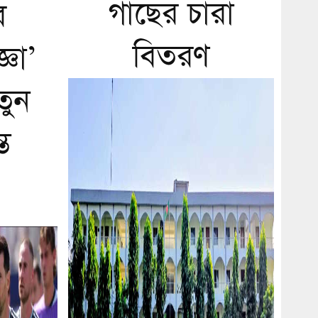
গাছের চারা
র
বিতরণ
্ঞা’
তুন
্ত