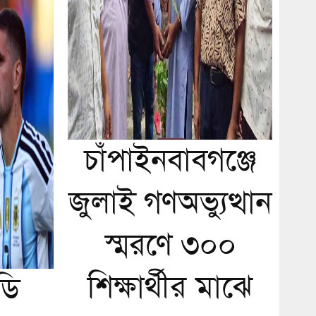
চাঁপাইনবাবগঞ্জে
জুলাই গণঅভ্যুত্থান
স্মরণে ৩০০
শিক্ষার্থীর মাঝে
ডি