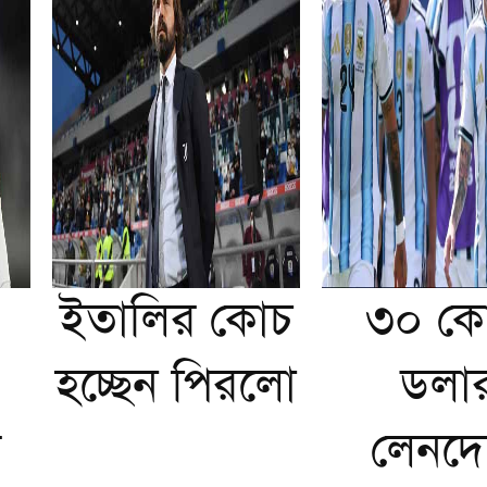
ইতালির কোচ
৩০ কো
হচ্ছেন পিরলো
ডলা
র
লেনদে