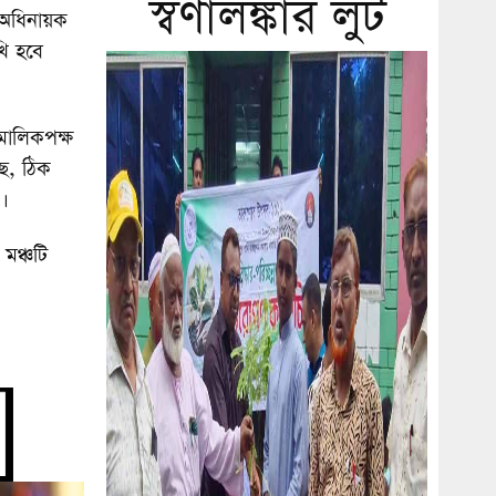
স্বর্ণালঙ্কার লুট
ী অধিনায়ক
খি হবে
মালিকপক্ষ
ছে, ঠিক
।
মঞ্চটি