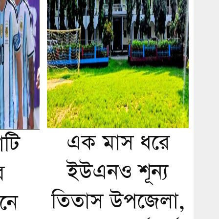
এক মাস ধরে
টি
ইউএনও শূন্য
র
তিতাস উপজেলা,
নে