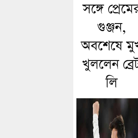
সঙ্গে প্রেমে
গুঞ্জন,
অবশেষে মু
খুললেন ব্রে
লি