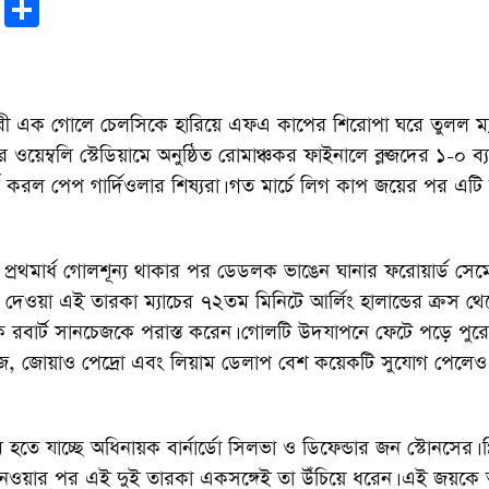
r
sApp
tter
Email
Share
ী এক গোলে চেলসিকে হারিয়ে এফএ কাপের শিরোপা ঘরে তুলল ম্যা
 ওয়েম্বলি স্টেডিয়ামে অনুষ্ঠিত রোমাঞ্চকর ফাইনালে ব্লুজদের ১-০ ব্
ণ করল পেপ গার্দিওলার শিষ্যরা। গত মার্চে লিগ কাপ জয়ের পর এটি
র প্রথমার্ধ গোলশূন্য থাকার পর ডেডলক ভাঙেন ঘানার ফরোয়ার্ড সে
 দেওয়া এই তারকা ম্যাচের ৭২তম মিনিটে আর্লিং হালান্ডের ক্রস থেক
 রবার্ট সানচেজকে পরাস্ত করেন। গোলটি উদযাপনে ফেটে পড়ে পুরো 
দেজ, জোয়াও পেদ্রো এবং লিয়াম ডেলাপ বেশ কয়েকটি সুযোগ পেলে
তে যাচ্ছে অধিনায়ক বার্নার্ডো সিলভা ও ডিফেন্ডার জন স্টোনসের। প্র
নেওয়ার পর এই দুই তারকা একসঙ্গেই তা উঁচিয়ে ধরেন। এই জয়কে অত