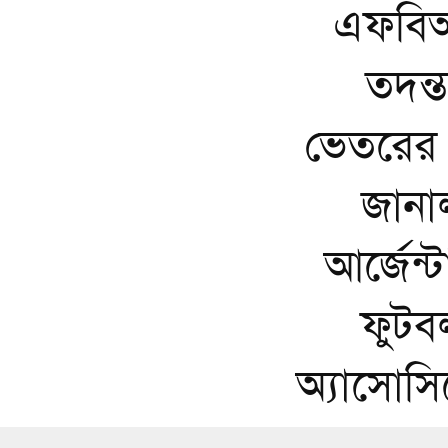
এফবি
তদন্ত
ভেতরের
জানা
আর্জেন্
ফুটব
অ্যাসোস