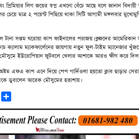
ং প্রিমিয়ার লিগ জয়ের স্বপ্ন এখনো বেঁচে আছে বলে জানান বিদায়
র চেয়ে মাত্র ২ পয়েন্ট পিছিয়ে থাকা সিটি আগামী মঙ্গলবার মুখোমু
ল টানা সপ্তম ঘরোয়া কাপ ফাইনালের পরাজয়। ব্লুজদের আমেরিকান 
ন কোচ ক্যালাম ম্যাকফার্লেনের জায়গায় নতুন ফুল-টাইম ম্যানেজার খুঁজ
মৌসুমে ইউরোপিয়ান ফুটবলে খেলার আশাকে আরও ক্ষীণ করে দিল
ষ্টম এফএ কাপ এনে দিয়ে পেপ গার্দিওলা হয়তো ক্লাব ছাড়ার সেরা 
িকে ডুবালেন আরেক মৌসুমের হতাশায়।
r
sApp
tter
Email
Share