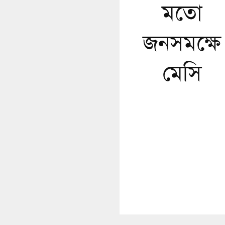
মতো
জনসমক্ষে
মেসি