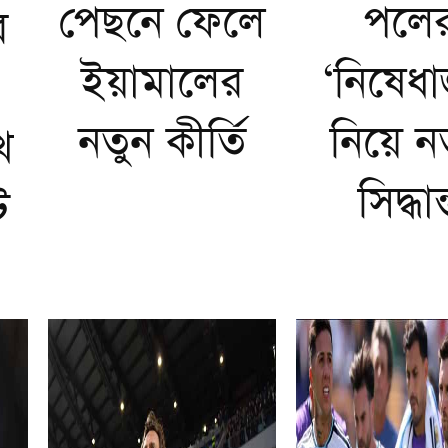
পেছনে ফেলে
পলে
র
ইয়ামালের
‘নিষেধাজ
নতুন কীর্তি
নিয়ে ন
খ
সিদ্ধান
ট