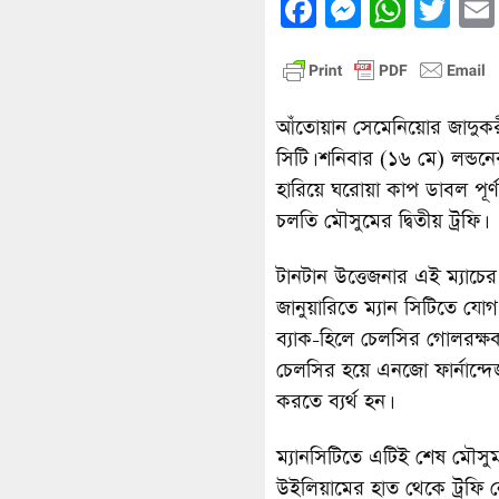
Facebook
Messenge
What
Twi
আঁতোয়ান সেমেনিয়োর জাদুকর
সিটি। শনিবার (১৬ মে) লন্ডনের
হারিয়ে ঘরোয়া কাপ ডাবল পূর্
চলতি মৌসুমের দ্বিতীয় ট্রফি।
টানটান উত্তেজনার এই ম্যাচে
জানুয়ারিতে ম্যান সিটিতে যোগ
ব্যাক-হিলে চেলসির গোলরক্ষক
চেলসির হয়ে এনজো ফার্নান্
করতে ব্যর্থ হন।
ম্যানসিটিতে এটিই শেষ মৌসুম হ
উইলিয়ামের হাত থেকে ট্রফি 