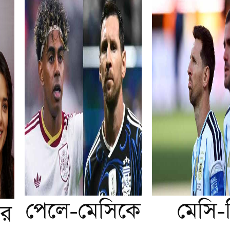
পেলে-মেসিকে
মেসি-
ার