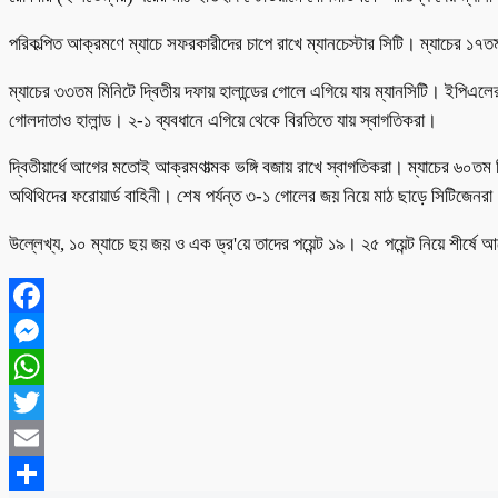
পরিকল্পিত আক্রমণে ম্যাচে সফরকারীদের চাপে রাখে ম্যানচেস্টার সিটি। ম্যাচের ১৭
ম্যাচের ৩৩তম মিনিটে দ্বিতীয় দফায় হালান্ডের গোলে এগিয়ে যায় ম্যানসিটি। ইপিএলে
গোলদাতাও হালান্ড। ২-১ ব্যবধানে এগিয়ে থেকে বিরতিতে যায় স্বাগতিকরা।
দ্বিতীয়ার্ধে আগের মতোই আক্রমণাত্মক ভঙ্গি বজায় রাখে স্বাগতিকরা। ম্যাচের ৬০তম 
অথিথিদের ফরোয়ার্ড বাহিনী। শেষ পর্যন্ত ৩-১ গোলের জয় নিয়ে মাঠ ছাড়ে সিটিজেনর
উল্লেখ্য, ১০ ম্যাচে ছয় জয় ও এক ড্র'য়ে তাদের পয়েন্ট ১৯। ২৫ পয়েন্ট নিয়ে শীর্ষে আ
Facebook
Messenger
WhatsApp
Twitter
Email