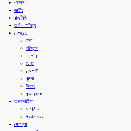
প্রচ্ছদ
জাতীয়
রাজনীতি
অর্থ ও বাণিজ্য
দেশজুড়ে
ঢাকা
চট্টগ্রাম
বরিশাল
রংপুর
রাজশাহী
খুলনা
সিলেট
ময়মনসিংহ
আন্তর্জাতিক
সারাবিশ্ব
প্রবাস খবর
খেলাধুলা