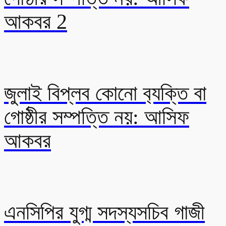
আকবর 2
জুলাই বিপ্লব কোনো ব‍্যক্তি বা
গোষ্ঠীর সম্পত্তি নয়: আসিফ
আকবর
এনসিপির যুগ্ম সদস্যসচিব গাজী