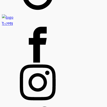
ই-পেপার