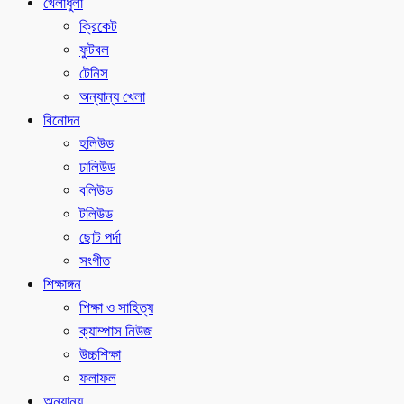
খেলাধুলা
ক্রিকেট
ফুটবল
টেনিস
অন্যান্য খেলা
বিনোদন
হলিউড
ঢালিউড
বলিউড
টলিউড
ছোট পর্দা
সংগীত
শিক্ষাঙ্গন
শিক্ষা ও সাহিত্য
ক্যাম্পাস নিউজ
উচ্চশিক্ষা
ফলাফল
অন্যান্য