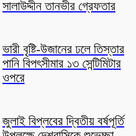
সালাউদ্দীন তানভীর গ্রেফতার
ভারী বৃষ্টি-উজানের ঢলে তিস্তার
পানি বিপৎসীমার ১৩ সেন্টিমিটার
ওপরে
জুলাই বিপ্লবের দ্বিতীয় বর্ষপূর্তি
উপলক্ষে দেশবাসিকে শুভেচ্ছা