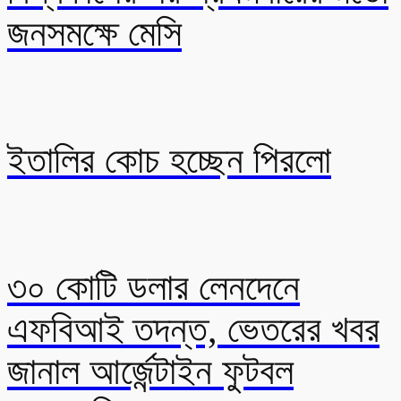
জনসমক্ষে মেসি
ইতালির কোচ হচ্ছেন পিরলো
৩০ কোটি ডলার লেনদেনে
এফবিআই তদন্ত, ভেতরের খবর
জানাল আর্জেন্টাইন ফুটবল