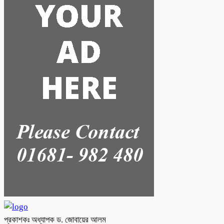
প্রকাশকঃ অধ্যাপক ড. জোবায়ের আলম