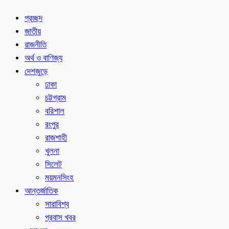
প্রচ্ছদ
জাতীয়
রাজনীতি
অর্থ ও বাণিজ্য
দেশজুড়ে
ঢাকা
চট্টগ্রাম
বরিশাল
রংপুর
রাজশাহী
খুলনা
সিলেট
ময়মনসিংহ
আন্তর্জাতিক
সারাবিশ্ব
প্রবাস খবর