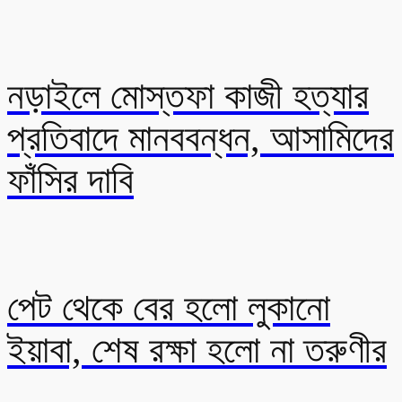
নড়াইলে মোস্তফা কাজী হত্যার
প্রতিবাদে মানববন্ধন, আসামিদের
ফাঁসির দাবি
পেট থেকে বের হলো লুকানো
ইয়াবা, শেষ রক্ষা হলো না তরুণীর