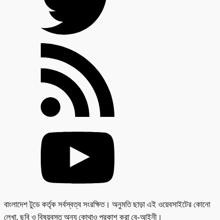
বাংলাদেশ টুডে কর্তৃক সর্বস্বত্ব সংরক্ষিত। অনুমতি ছাড়া এই ওয়েবসাইটের কোনো
লেখা, ছবি ও বিষয়বস্তু অন্য কোথাও প্রকাশ করা বে-আইনী।