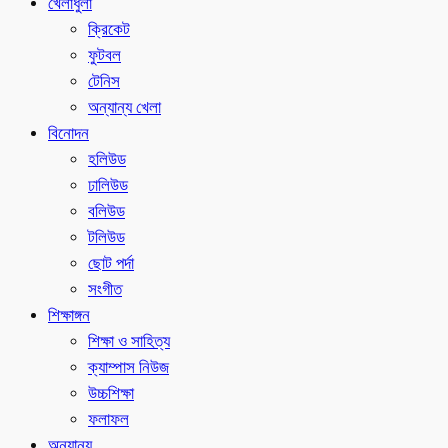
খেলাধুলা
ক্রিকেট
ফুটবল
টেনিস
অন্যান্য খেলা
বিনোদন
হলিউড
ঢালিউড
বলিউড
টলিউড
ছোট পর্দা
সংগীত
শিক্ষাঙ্গন
শিক্ষা ও সাহিত্য
ক্যাম্পাস নিউজ
উচ্চশিক্ষা
ফলাফল
অন্যান্য