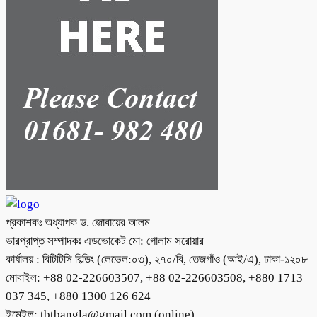
প্রকাশকঃ অধ্যাপক ড. জোবায়ের আলম
ভারপ্রাপ্ত সম্পাদকঃ এডভোকেট মো: গোলাম সরোয়ার
কার্যালয় : বিটিটিসি বিল্ডিং (লেভেল:০৩), ২৭০/বি, তেজগাঁও (আই/এ), ঢাকা-১২০৮
মোবাইল: +88 02-226603507, +88 02-226603508, +880 1713
037 345, +880 1300 126 624
ইমেইল: tbtbangla@gmail.com (online),