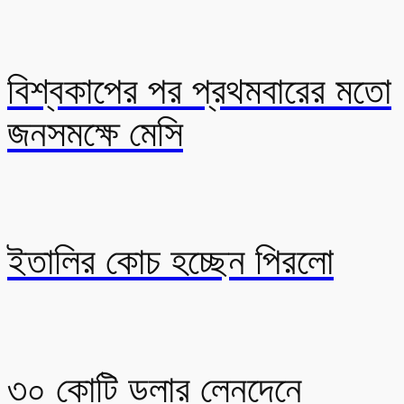
বিশ্বকাপের পর প্রথমবারের মতো
জনসমক্ষে মেসি
ইতালির কোচ হচ্ছেন পিরলো
৩০ কোটি ডলার লেনদেনে