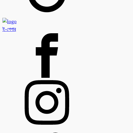
ই-পেপার