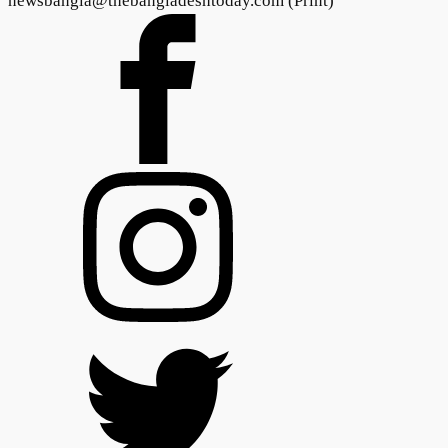
newsbangla@thebangladeshtoday.com (Print)