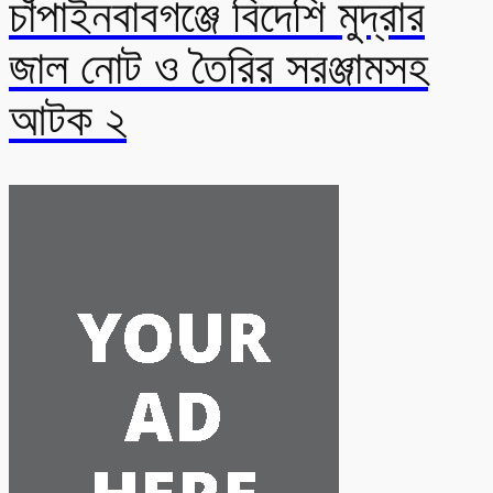
চাঁপাইনবাবগঞ্জে বিদেশি মুদ্রার
জাল নোট ও তৈরির সরঞ্জামসহ
আটক ২