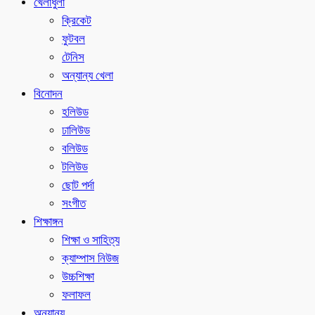
খেলাধুলা
ক্রিকেট
ফুটবল
টেনিস
অন্যান্য খেলা
বিনোদন
হলিউড
ঢালিউড
বলিউড
টলিউড
ছোট পর্দা
সংগীত
শিক্ষাঙ্গন
শিক্ষা ও সাহিত্য
ক্যাম্পাস নিউজ
উচ্চশিক্ষা
ফলাফল
অন্যান্য