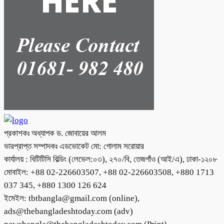
প্রকাশকঃ অধ্যাপক ড. জোবায়ের আলম
ভারপ্রাপ্ত সম্পাদকঃ এডভোকেট মো: গোলাম সরোয়ার
কার্যালয় : বিটিটিসি বিল্ডিং (লেভেল:০৩), ২৭০/বি, তেজগাঁও (আই/এ), ঢাকা-১২০৮
মোবাইল: +88 02-226603507, +88 02-226603508, +880 1713
037 345, +880 1300 126 624
ইমেইল: tbtbangla@gmail.com (online),
ads@thebangladeshtoday.com (adv)