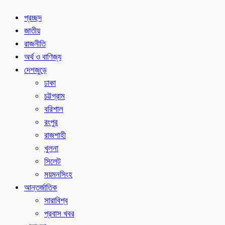
প্রচ্ছদ
জাতীয়
রাজনীতি
অর্থ ও বাণিজ্য
দেশজুড়ে
ঢাকা
চট্টগ্রাম
বরিশাল
রংপুর
রাজশাহী
খুলনা
সিলেট
ময়মনসিংহ
আন্তর্জাতিক
সারাবিশ্ব
প্রবাস খবর