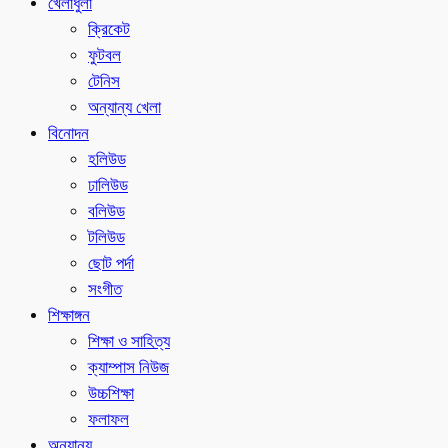
খেলাধুলা
ক্রিকেট
ফুটবল
টেনিস
অন্যান্য খেলা
বিনোদন
হলিউড
ঢালিউড
বলিউড
টলিউড
ছোট পর্দা
সংগীত
শিক্ষাঙ্গন
শিক্ষা ও সাহিত্য
ক্যাম্পাস নিউজ
উচ্চশিক্ষা
ফলাফল
অন্যান্য