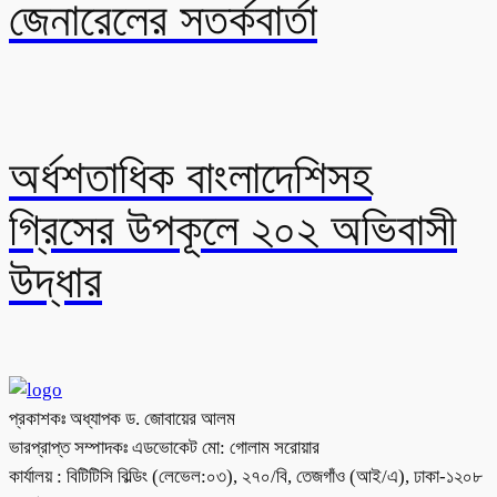
জেনারেলের সতর্কবার্তা
অর্ধশতাধিক বাংলাদেশিসহ
গ্রিসের উপকূলে ২০২ অভিবাসী
উদ্ধার
প্রকাশকঃ অধ্যাপক ড. জোবায়ের আলম
ভারপ্রাপ্ত সম্পাদকঃ এডভোকেট মো: গোলাম সরোয়ার
কার্যালয় : বিটিটিসি বিল্ডিং (লেভেল:০৩), ২৭০/বি, তেজগাঁও (আই/এ), ঢাকা-১২০৮