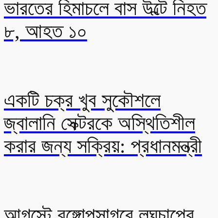
ভারতের হিমাচলে বাস উল্টে নিহত
৮, আহত ১০
একটি চক্র খুব সুকৌশলে
জ্বালানি সেক্টরকে অস্থিতিশীল
করার জন্য সক্রিয়: প্রধানমন্ত্রী
আগস্টে বঙ্গোপসাগরে লঘুচাপের