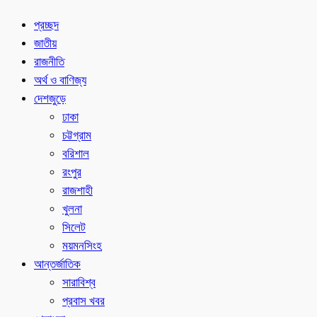
প্রচ্ছদ
জাতীয়
রাজনীতি
অর্থ ও বাণিজ্য
দেশজুড়ে
ঢাকা
চট্টগ্রাম
বরিশাল
রংপুর
রাজশাহী
খুলনা
সিলেট
ময়মনসিংহ
আন্তর্জাতিক
সারাবিশ্ব
প্রবাস খবর