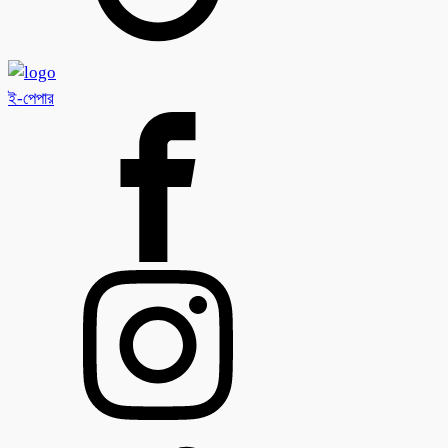
ই-পেপার