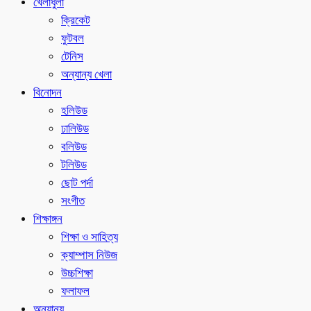
খেলাধুলা
ক্রিকেট
ফুটবল
টেনিস
অন্যান্য খেলা
বিনোদন
হলিউড
ঢালিউড
বলিউড
টলিউড
ছোট পর্দা
সংগীত
শিক্ষাঙ্গন
শিক্ষা ও সাহিত্য
ক্যাম্পাস নিউজ
উচ্চশিক্ষা
ফলাফল
অন্যান্য