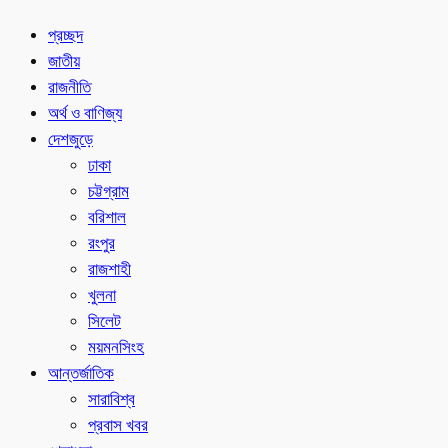
প্রচ্ছদ
জাতীয়
রাজনীতি
অর্থ ও বাণিজ্য
দেশজুড়ে
ঢাকা
চট্টগ্রাম
বরিশাল
রংপুর
রাজশাহী
খুলনা
সিলেট
ময়মনসিংহ
আন্তর্জাতিক
সারাবিশ্ব
প্রবাস খবর