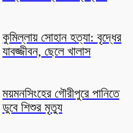
কুমিল্লায় সোহান হত্যা: বৃদ্ধের
যাবজ্জীবন, ছেলে খালাস
ময়মনসিংহের গৌরীপুরে পানিতে
ডুবে শিশুর মৃত্যু