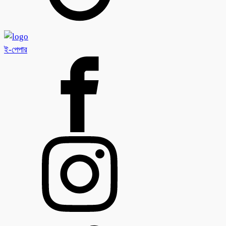
ই-পেপার