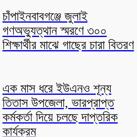
চাঁপাইনবাবগঞ্জে জুলাই
গণঅভ্যুত্থান স্মরণে ৩০০
শিক্ষার্থীর মাঝে গাছের চারা বিতরণ
এক মাস ধরে ইউএনও শূন্য
তিতাস উপজেলা, ভারপ্রাপ্ত
কর্মকর্তা দিয়ে চলছে দাপ্তরিক
কার্যক্রম