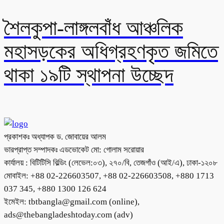
শৈলকুপা-লাঙ্গলবাঁধ আঞ্চলিক
মহাসড়কের অধিগ্রহণকৃত জমিতে
থাকা ১৯টি স্থাপনা উচ্ছেদ
প্রকাশকঃ অধ্যাপক ড. জোবায়ের আলম
ভারপ্রাপ্ত সম্পাদকঃ এডভোকেট মো: গোলাম সরোয়ার
কার্যালয় : বিটিটিসি বিল্ডিং (লেভেল:০৩), ২৭০/বি, তেজগাঁও (আই/এ), ঢাকা-১২০৮
মোবাইল: +88 02-226603507, +88 02-226603508, +880 1713
037 345, +880 1300 126 624
ইমেইল: tbtbangla@gmail.com (online),
ads@thebangladeshtoday.com (adv)