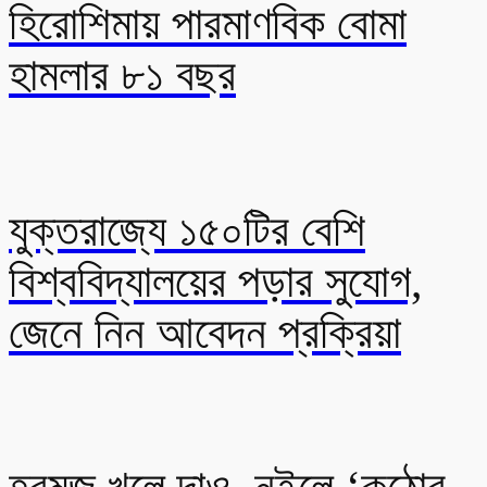
হিরোশিমায় পারমাণবিক বোমা
হামলার ৮১ বছর
যুক্তরাজ্যে ১৫০টির বেশি
বিশ্ববিদ্যালয়ের পড়ার সুযোগ,
জেনে নিন আবেদন প্রক্রিয়া
হরমুজ খুলে দাও, নইলে ‘কঠোর