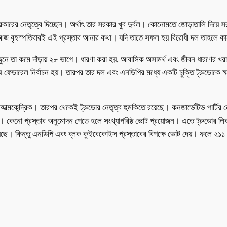
সরকারের নেতৃত্বে দিচ্ছেন। অর্থাৎ তার সরকার খুব দুর্বল। কোনোমতে জোড়াতালি দিয়ে সরক
আজ বৃহস্পতিবারই এই প্রস্তাব আনার কথা। যদি তাতে সফল হয় বিরোধী দল তাহলে কান
নে তা কমে দাঁড়ায় ২৮ ভাগে। ধারণা করা হয়, আবাসিক অসামর্থ এবং জীবন ধারণের খরচ ব
শেষ ফেডারেল নির্বাচন হয়। তারপর তার দল এবং এনডিপির মধ্যে একটি চুক্তি ট্রুডোকে 
ই আত্মকেন্দ্রিক। তারপর থেকেই ট্রুডোর নেতৃত্ব হুমকিতে রয়েছে। কনজার্ভেটিভ পার্
 কেনো প্রস্তাব অনুমোদন পেতে হলে সংখ্যাগরিষ্ঠ ভোট প্রয়োজন। এতে ট্রুডোর লিবা
েছে। কিন্তু এনডিপি এবং ব্লক কুইবেকোইস প্রস্তাবের বিপক্ষে ভোট দেয়। ফলে ২১১