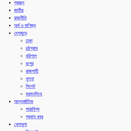
প্রচ্ছদ
জাতীয়
রাজনীতি
অর্থ ও বাণিজ্য
দেশজুড়ে
ঢাকা
চট্টগ্রাম
বরিশাল
রংপুর
রাজশাহী
খুলনা
সিলেট
ময়মনসিংহ
আন্তর্জাতিক
সারাবিশ্ব
প্রবাস খবর
খেলাধুলা