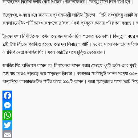
করেছিলেন বিরোধী দলীয় রেতা পিয়েরে পোইলিয়েভরে। কিন্তু তাতে তিনি ব্যর্থ হন।
উল্লেখ্য, ৯ বছর ধরে কানাডায় প্রধানমন্ত্রী জাস্টিন ট্রুডো। তিনি সংখ্যালঘু একটি 
কনজারভেটিভ পার্টি আরও কমপক্ষে দু’দফা একই প্রস্তাব আনার পরিকল্পনা করছে। 
ট্রুডো যখন নির্বাচিত হন তখন তার জনসমর্থন ছিল শতকরা ৬৩ ভাগ। কিন্তু এ বছর জু
দুটি উপনির্বাচনে পরাজিত হয়েছে তার দল লিবারেল পার্টি। ২০২১ সালে কানাডায় সর্ব
এনডিপি নেতা জগজিৎ সিং। ফলে জোটের সঙ্গে চুক্তি ভেঙে যায়।
জনজিৎ সিং অভিযোগ করেন যে, লিবারেলরা শাসন করার ক্ষেত্রে খুবই দুর্বল এবং খুব
ঘোষণায় আরও নড়বড়ে হয়ে পড়েছেন ট্রুডো। কানাডার পার্লামেন্টে আসন সংখ্যা ৩৩৮।
অন্যদিকে কনজারভেটিভ পার্টির আছে ১১৯টি আসন। তারা প্রস্তাবের পক্ষে ভোট দিয়
Facebook
Messenger
WhatsApp
Twitter