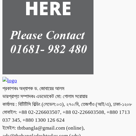
প্রকাশকঃ অধ্যাপক ড. জোবায়ের আলম
ভারপ্রাপ্ত সম্পাদকঃ এডভোকেট মো: গোলাম সরোয়ার
কার্যালয় : বিটিটিসি বিল্ডিং (লেভেল:০৩), ২৭০/বি, তেজগাঁও (আই/এ), ঢাকা-১২০৮
মোবাইল: +88 02-226603507, +88 02-226603508, +880 1713
037 345, +880 1300 126 624
ইমেইল: tbtbangla@gmail.com (online),
ads@thebangladeshtoday.com (adv)