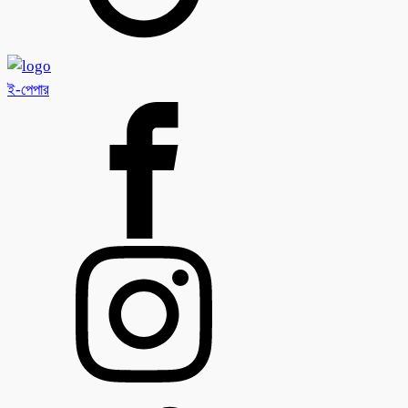
ই-পেপার