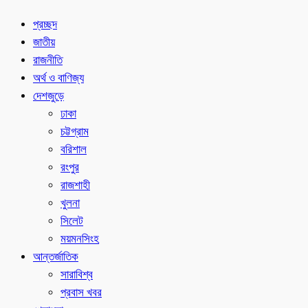
প্রচ্ছদ
জাতীয়
রাজনীতি
অর্থ ও বাণিজ্য
দেশজুড়ে
ঢাকা
চট্টগ্রাম
বরিশাল
রংপুর
রাজশাহী
খুলনা
সিলেট
ময়মনসিংহ
আন্তর্জাতিক
সারাবিশ্ব
প্রবাস খবর