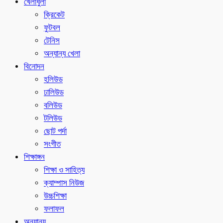
খেলাধুলা
ক্রিকেট
ফুটবল
টেনিস
অন্যান্য খেলা
বিনোদন
হলিউড
ঢালিউড
বলিউড
টলিউড
ছোট পর্দা
সংগীত
শিক্ষাঙ্গন
শিক্ষা ও সাহিত্য
ক্যাম্পাস নিউজ
উচ্চশিক্ষা
ফলাফল
অন্যান্য