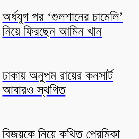
অর্ধযুগ পর ‘গুলশানের চামেলি’
নিয়ে ফিরছেন আমিন খান
ঢাকায় অনুপম রায়ের কনসার্ট
আবারও স্থগিত
বিজয়কে নিয়ে কথিত প্রেমিকা