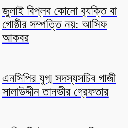
জুলাই বিপ্লব কোনো ব‍্যক্তি বা
গোষ্ঠীর সম্পত্তি নয়: আসিফ
আকবর
এনসিপির যুগ্ম সদস্যসচিব গাজী
সালাউদ্দীন তানভীর গ্রেফতার