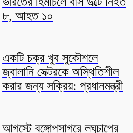
ভারতের হিমাচলে বাস উল্টে নিহত
৮, আহত ১০
একটি চক্র খুব সুকৌশলে
জ্বালানি সেক্টরকে অস্থিতিশীল
করার জন্য সক্রিয়: প্রধানমন্ত্রী
আগস্টে বঙ্গোপসাগরে লঘুচাপের