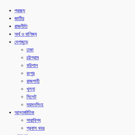
প্রচ্ছদ
জাতীয়
রাজনীতি
অর্থ ও বাণিজ্য
দেশজুড়ে
ঢাকা
চট্টগ্রাম
বরিশাল
রংপুর
রাজশাহী
খুলনা
সিলেট
ময়মনসিংহ
আন্তর্জাতিক
সারাবিশ্ব
প্রবাস খবর