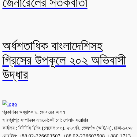
জেনারেলের সতর্কবার্তা
অর্ধশতাধিক বাংলাদেশিসহ
গ্রিসের উপকূলে ২০২ অভিবাসী
উদ্ধার
প্রকাশকঃ অধ্যাপক ড. জোবায়ের আলম
ভারপ্রাপ্ত সম্পাদকঃ এডভোকেট মো: গোলাম সরোয়ার
কার্যালয় : বিটিটিসি বিল্ডিং (লেভেল:০৩), ২৭০/বি, তেজগাঁও (আই/এ), ঢাকা-১২০৮
মোবাইল: +88 02-226603507, +88 02-226603508, +880 1713