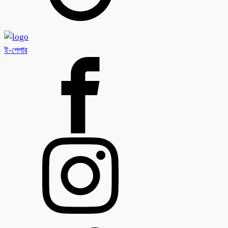
ই-পেপার