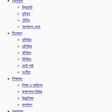
খেলাধুলা
ক্রিকেট
ফুটবল
টেনিস
অন্যান্য খেলা
বিনোদন
হলিউড
ঢালিউড
বলিউড
টলিউড
ছোট পর্দা
সংগীত
শিক্ষাঙ্গন
শিক্ষা ও সাহিত্য
ক্যাম্পাস নিউজ
উচ্চশিক্ষা
ফলাফল
অন্যান্য