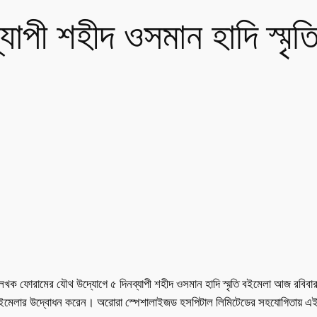
্যাপী শহীদ ওসমান হাদি স্মৃত
 লেখক ফোরামের যৌথ উদ্যোগে ৫ দিনব্যাপী শহীদ ওসমান হাদি স্মৃতি বইমেলা আজ রবিবার (
ে এই বইমেলার উদ্বোধন করেন। অরোরা স্পেশালাইজড হসপিটাল লিমিটেডের সহযোগিতায়