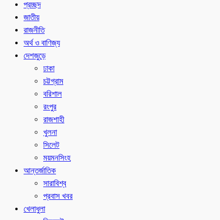
প্রচ্ছদ
জাতীয়
রাজনীতি
অর্থ ও বাণিজ্য
দেশজুড়ে
ঢাকা
চট্টগ্রাম
বরিশাল
রংপুর
রাজশাহী
খুলনা
সিলেট
ময়মনসিংহ
আন্তর্জাতিক
সারাবিশ্ব
প্রবাস খবর
খেলাধুলা