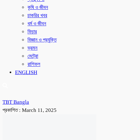
কৃষি ও জীবন
চাকরির খবর
ধর্ম ও জীবন
ফিচার
বিজ্ঞান ও প্রযুক্তি
ভ্রমন
মেট্রো
রাশিফল
ENGLISH
TBT Bangla
প্রকাশিত :
March 11, 2025