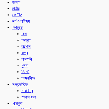
প্রচ্ছদ
জাতীয়
রাজনীতি
অর্থ ও বাণিজ্য
দেশজুড়ে
ঢাকা
চট্টগ্রাম
বরিশাল
রংপুর
রাজশাহী
খুলনা
সিলেট
ময়মনসিংহ
আন্তর্জাতিক
সারাবিশ্ব
প্রবাস খবর
খেলাধুলা