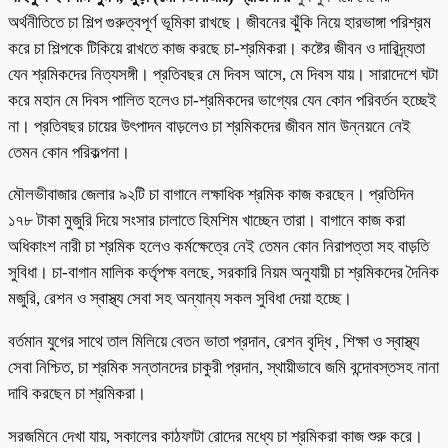
অর্থনীতিতে চা শিল্প গুরুত্বপূর্ণ ভূমিকা রাখছে। জীবনের ঝুঁকি নিয়ে হারভাঙ্গা পরিশ্রম
করে চা শিল্পকে টিকিয়ে রাখতে কাজ করছে চা-শ্রমিকরা। কষ্টের জীবন ও দারিদ্র্যতা
যেন শ্রমিকদের নিত্যসঙ্গী। প্রতিবছর মে দিবস আসে, মে দিবস যায়। সারাদেশে ঘটা
করে মহান মে দিবস পালিত হলেও চা-শ্রমিকদের ভাগ্যের যেন কোন পরিবর্তন হচ্ছেই
না। প্রতিবছর চায়ের উৎপাদন বাড়লেও চা শ্রমিকদের জীবন মান উন্নয়নে নেই
তেমন কোন পরিকল্পনা।
মৌলভীবাজার জেলার ৯২টি চা বাগানে লক্ষাধিক শ্রমিক কাজ করছেন। প্রতিদিন
১৭৮ টাকা মুজুরি দিয়ে সংসার চালাতে হিমশিম খাচ্ছেন তারা। বাগানে কাজ করা
অধিকাংশ নারী চা শ্রমিক হলেও কর্মক্ষেত্রে নেই তেমন কোন নিরাপত্তা সহ বাড়তি
সুবিধা। চা-বাগান মালিক কর্তৃপক্ষ বলছে, সরকারি নিয়ম অনুযায়ী চা শ্রমিকদের দৈনিক
মজুরি, রেশন ও স্বাস্থ্য সেবা সহ অন্যান্য সকল সুবিধা দেয়া হচ্ছে।
বর্তমান যুগের সাথে তাল মিলিয়ে বেতন ভাতা প্রদান, রেশন বৃদ্ধি , শিক্ষা ও স্বাস্থ্য
সেবা নিশ্চিত, চা শ্রমিক সন্তানদের চাকুরী প্রদান, স্থায়ীভাবে জমি বন্দোবস্তসহ নানা
দাবি করছেন চা শ্রমিকরা।
সরজমিনে দেখা যায়, সকালের কাঠফাটা রোদের মধ্যে চা শ্রমিকরা কাজ শুরু করে।