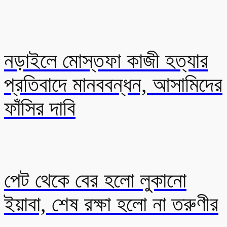
নড়াইলে মোস্তফা কাজী হত্যার
প্রতিবাদে মানববন্ধন, আসামিদের
ফাঁসির দাবি
পেট থেকে বের হলো লুকানো
ইয়াবা, শেষ রক্ষা হলো না তরুণীর