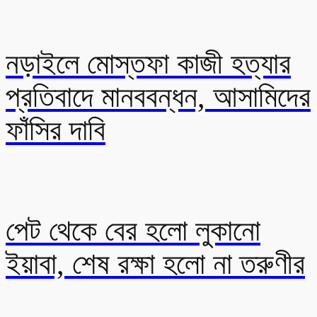
নড়াইলে মোস্তফা কাজী হত্যার
প্রতিবাদে মানববন্ধন, আসামিদের
ফাঁসির দাবি
পেট থেকে বের হলো লুকানো
ইয়াবা, শেষ রক্ষা হলো না তরুণীর