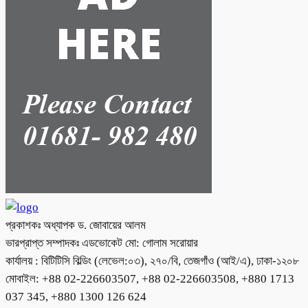
প্রকাশকঃ অধ্যাপক ড. জোবায়ের আলম
ভারপ্রাপ্ত সম্পাদকঃ এডভোকেট মো: গোলাম সরোয়ার
কার্যালয় : বিটিটিসি বিল্ডিং (লেভেল:০৩), ২৭০/বি, তেজগাঁও (আই/এ), ঢাকা-১২০৮
মোবাইল: +88 02-226603507, +88 02-226603508, +880 1713
037 345, +880 1300 126 624