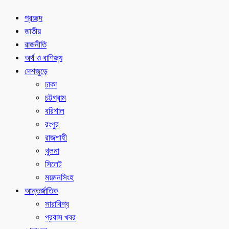
প্রচ্ছদ
জাতীয়
রাজনীতি
অর্থ ও বাণিজ্য
দেশজুড়ে
ঢাকা
চট্টগ্রাম
বরিশাল
রংপুর
রাজশাহী
খুলনা
সিলেট
ময়মনসিংহ
আন্তর্জাতিক
সারাবিশ্ব
প্রবাস খবর