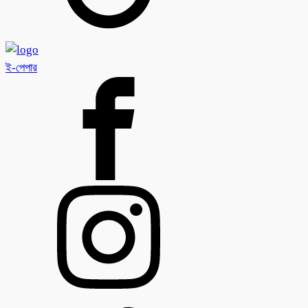
ই-পেপার