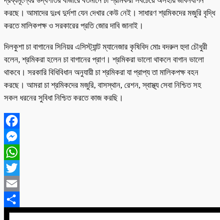
দ্রব্যমূল্যের উর্দ্ধগতির বাজারে বর্তমানে চা শ্রমিকরা সবচেয়ে অসহায় জীবনযাপন
করছে। আমাদের দুঃখ দুর্দশা যেন দেখার কেউ নেই। সাধারণ শ্রমিকদের মজুরি বৃদ্ধি
করতে মালিকপক্ষ ও সরকারের প্রতি জোর দাবি জানাই।
দিলকুশা চা বাগানের সিনিয়র এসিস্ট্যান্ট ম্যানেজার কৃষিবিদ মোঃ বদরুল হুদা চৌধুরী
বলেন, শ্রমিকরা হলেন চা বাগানের প্রাণ। শ্রমিকরা ভালো থাকলে বাগান ভালো
থাকবে। সরকারি বিধিবিধান অনুযায়ী চা শ্রমিকরা যা প্রাপ্য তা মালিকপক্ষ বহন
করছে। আমরা চা শ্রমিকদের মজুরি, বাসস্থান, রেশন, স্বাস্থ্য সেবা নিশ্চিত সহ
সকল ধরনের সুবিধা নিশ্চিত করতে কাজ করছি।
Facebook
Messenger
WhatsApp
Twitter
Email
Share