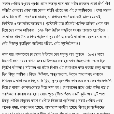
সকাল পেরিয়ে দুপুরের প্রখর রোদে অজস্র ঘামে সারা শরীর জবজবে ভেজা জীর্ণ-শীর্ণ
শরীরটা দেখলেই বোঝা যায় কেমন খাটুনি খাটতে হয় এই চা শ্রমিকদের। তারা জানেন
না মে দিবস কী। শ্রমিকরা জানান, চা বাগানের শ্রমিকরা সেই আগের মতোই
নির্যাতিত ও অবহেলিত রয়েছেন। প্রতিবাদী হয়ে উঠলেই শ্রমিক তালিকা থেকে বাদ
দিয়ে দেন বাগান মালিকরা। ১৭৮ টাকা দৈনিক মজুরিতে সংসার চালাতে হয় তাঁদের।
সংসারের ঘানি টানতে গিয়ে পড়ালেখা খুব বেশি হয়ে ওঠে না তাঁদের ছেলে-মেয়েদের।
নেই নিজস্ব নৃতাত্ত্বিক জাতিগত পরিচয়, নেই স্যানিটেশনও।
জানা যায়, বাংলাদেশে চা চাষের ইতিহাস বেশ সমৃদ্ধ আর পুরাতন। ১৮৫৪ সালে
সিলেটে যখন চায়ের বাগান করে চা উৎপাদন শুরু হয় তখন সিংহভাগের দখলে ছিল
ব্রিটিশ বণিকরা। মাইলের পর মাইল বিশাল এই চা বাগানে কাজ করবার জন্য দরকার
ছিল বিপুল শ্রমিক। বিহার, উড়িষ্যা, অন্ধ্রপ্রদেশ, উত্তর প্রদেশসহ ভারতের
বিভিন্ন এলাকা থেকে নিচু বর্ণের হিন্দু, ক্ষুদ্র নৃগোষ্ঠীর লোকজনকে কাজের প্রতিশ্রুতি
দিয়ে চা বাগান এলাকাগুলোতে নিয়ে আসা হয়। চা বাগানের মাঝে ছোট মাটির ঘরে চা
শ্রমিকদের বসবাস শুরু হয়। রোদে পুড়ে বৃষ্টিতে ভিজে একটি কুড়ি আর দুটি পাতা
ছিড়ে শৌখিন মানুষের কাপে চা পৌঁছে দিচ্ছে চা শ্রমিকরা। মাঝে পেরিয়ে গেছে
অনেক সময়, ভারত ভাগ হয়েছে, বাংলাদেশ স্বাধীন হয়েছে কিন্তু চা শ্রমিকদের
ভাগ্য চা বাগানের হাড়ভাঙ্গা খাটুনির গণ্ডিতে বাঁধা পড়ে আছে। বংশানুক্রমে সমাজের