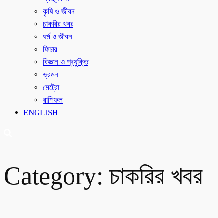
কৃষি ও জীবন
চাকরির খবর
ধর্ম ও জীবন
ফিচার
বিজ্ঞান ও প্রযুক্তি
ভ্রমন
মেট্রো
রাশিফল
ENGLISH
Category:
চাকরির খবর