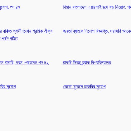
সুযোগ, পদ ৪৭
বিমান বাংলাদেশ এয়ারলাইনসে বড় নিয়োগ, 
র বঞ্চিত গ্রামীণফোন শ্রমিক ঐক্য
জনতা ব্যাংকে নিয়োগ বিজ্ঞপ্তি, সরাসরি আব
পর্ষদ গঠিত
অধীনে চাকরি, নবম গ্রেডসহ পদ ৪২
চাকরি দিচ্ছে ব্র্যাক বিশ্ববিদ্যালয়
করির সুযোগ
ডেকো ফুডসে চাকরির সুযোগ