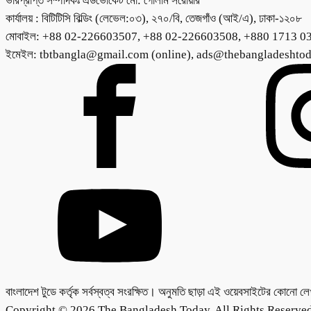
ভারপ্রাপ্ত সম্পাদকঃ এডভোকেট মো: গোলাম সরোয়ার
কার্যালয় : বিটিটিসি বিল্ডিং (লেভেল:০৩), ২৭০/বি, তেজগাঁও (আই/এ), ঢাকা-১২০৮
মোবাইল: +88 02-226603507, +88 02-226603508, +880 1713 0
ইমেইল: tbtbangla@gmail.com (online), ads@thebangladeshto
বাংলাদেশ টুডে কর্তৃক সর্বস্বত্ব সংরক্ষিত। অনুমতি ছাড়া এই ওয়েবসাইটের কোনো 
Copyright © 2026 The Bangladesh Today. All Rights Reserved