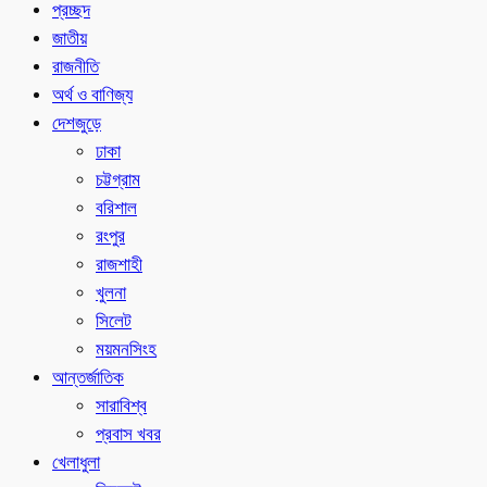
প্রচ্ছদ
জাতীয়
রাজনীতি
অর্থ ও বাণিজ্য
দেশজুড়ে
ঢাকা
চট্টগ্রাম
বরিশাল
রংপুর
রাজশাহী
খুলনা
সিলেট
ময়মনসিংহ
আন্তর্জাতিক
সারাবিশ্ব
প্রবাস খবর
খেলাধুলা