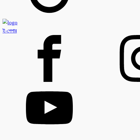
ই-পেপার