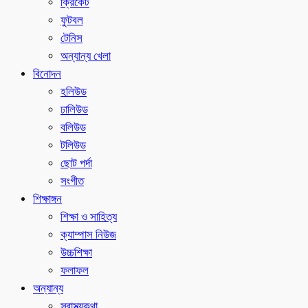
ক্রিকেট
ফুটবল
টেনিস
অন্যান্য খেলা
বিনোদন
হলিউড
ঢালিউড
বলিউড
টলিউড
ছোট পর্দা
সংগীত
শিক্ষাঙ্গন
শিক্ষা ও সাহিত্য
ক্যাম্পাস নিউজ
উচ্চশিক্ষা
ফলাফল
অন্যান্য
স্বাস্থ্যকথা