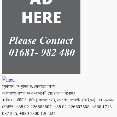
প্রকাশকঃ অধ্যাপক ড. জোবায়ের আলম
ভারপ্রাপ্ত সম্পাদকঃ এডভোকেট মো: গোলাম সরোয়ার
কার্যালয় : বিটিটিসি বিল্ডিং (লেভেল:০৩), ২৭০/বি, তেজগাঁও (আই/এ), ঢাকা-১২০৮
মোবাইল: +88 02-226603507, +88 02-226603508, +880 1713
037 345, +880 1300 126 624