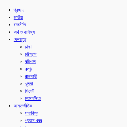
প্রচ্ছদ
জাতীয়
রাজনীতি
অর্থ ও বাণিজ্য
দেশজুড়ে
ঢাকা
চট্টগ্রাম
বরিশাল
রংপুর
রাজশাহী
খুলনা
সিলেট
ময়মনসিংহ
আন্তর্জাতিক
সারাবিশ্ব
প্রবাস খবর