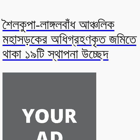
শৈলকুপা-লাঙ্গলবাঁধ আঞ্চলিক
মহাসড়কের অধিগ্রহণকৃত জমিতে
থাকা ১৯টি স্থাপনা উচ্ছেদ