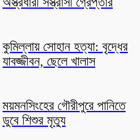
অস্ত্রধারী সস্ত্রাসী গ্রেপ্তার
কুমিল্লায় সোহান হত্যা: বৃদ্ধের
যাবজ্জীবন, ছেলে খালাস
ময়মনসিংহের গৌরীপুরে পানিতে
ডুবে শিশুর মৃত্যু