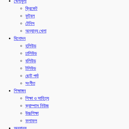
খেলাধুলা
ক্রিকেট
ফুটবল
টেনিস
অন্যান্য খেলা
বিনোদন
হলিউড
ঢালিউড
বলিউড
টলিউড
ছোট পর্দা
সংগীত
শিক্ষাঙ্গন
শিক্ষা ও সাহিত্য
ক্যাম্পাস নিউজ
উচ্চশিক্ষা
ফলাফল
অন্যান্য