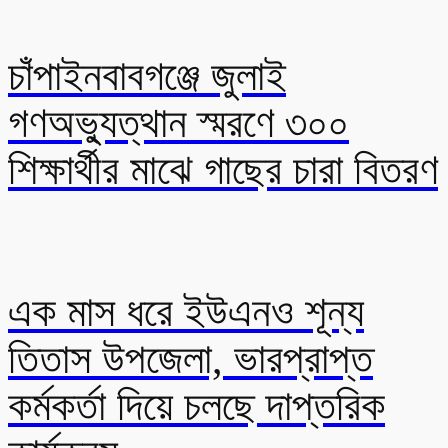
চাঁপাইনবাবগঞ্জে জুলাই
গণঅভ্যুত্থান স্মরণে ৩০০
শিক্ষার্থীর মাঝে গাছের চারা বিতরণ
এক মাস ধরে ইউএনও শূন্য
তিতাস উপজেলা, ভারপ্রাপ্ত
কর্মকর্তা দিয়ে চলছে দাপ্তরিক