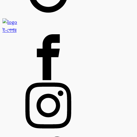
ই-পেপার