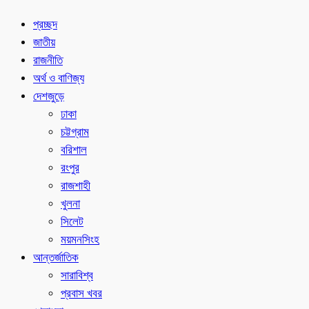
প্রচ্ছদ
জাতীয়
রাজনীতি
অর্থ ও বাণিজ্য
দেশজুড়ে
ঢাকা
চট্টগ্রাম
বরিশাল
রংপুর
রাজশাহী
খুলনা
সিলেট
ময়মনসিংহ
আন্তর্জাতিক
সারাবিশ্ব
প্রবাস খবর