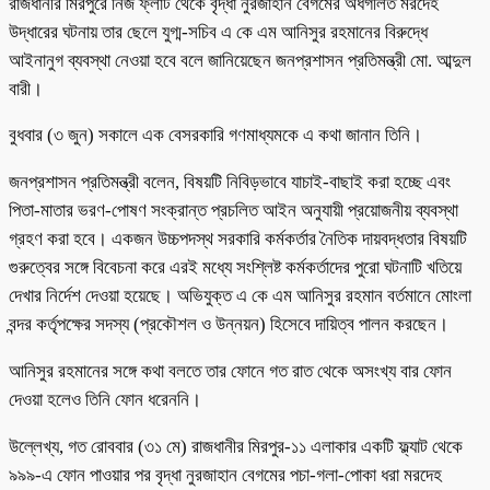
রাজধানীর মিরপুরে নিজ ফ্লাট থেকে বৃদ্ধা নুরজাহান বেগমের অর্ধগলিত মরদেহ
উদ্ধারের ঘটনায় তার ছেলে যুগ্ম-সচিব এ কে এম আনিসুর রহমানের বিরুদ্ধে
আইনানুগ ব্যবস্থা নেওয়া হবে বলে জানিয়েছেন জনপ্রশাসন প্রতিমন্ত্রী মো. আব্দুল
বারী।
বুধবার (৩ জুন) সকালে এক বেসরকারি গণমাধ্যমকে এ কথা জানান তিনি।
জনপ্রশাসন প্রতিমন্ত্রী বলেন, বিষয়টি নিবিড়ভাবে যাচাই-বাছাই করা হচ্ছে এবং
পিতা-মাতার ভরণ-পোষণ সংক্রান্ত প্রচলিত আইন অনুযায়ী প্রয়োজনীয় ব্যবস্থা
গ্রহণ করা হবে। একজন উচ্চপদস্থ সরকারি কর্মকর্তার নৈতিক দায়বদ্ধতার বিষয়টি
গুরুত্বের সঙ্গে বিবেচনা করে এরই মধ্যে সংশ্লিষ্ট কর্মকর্তাদের পুরো ঘটনাটি খতিয়ে
দেখার নির্দেশ দেওয়া হয়েছে। অভিযুক্ত এ কে এম আনিসুর রহমান বর্তমানে মোংলা
বন্দর কর্তৃপক্ষের সদস্য (প্রকৌশল ও উন্নয়ন) হিসেবে দায়িত্ব পালন করছেন।
আনিসুর রহমানের সঙ্গে কথা বলতে তার ফোনে গত রাত থেকে অসংখ্য বার ফোন
দেওয়া হলেও তিনি ফোন ধরেননি।
উল্লেখ্য, গত রোববার (৩১ মে) রাজধানীর মিরপুর-১১ এলাকার একটি ফ্ল্যাট থেকে
৯৯৯-এ ফোন পাওয়ার পর বৃদ্ধা নুরজাহান বেগমের পচা-গলা-পোকা ধরা মরদেহ