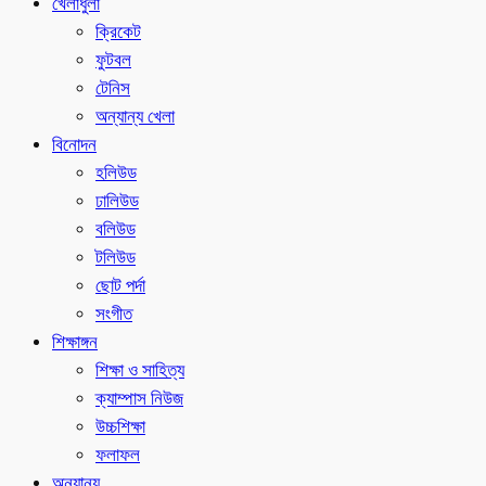
খেলাধুলা
ক্রিকেট
ফুটবল
টেনিস
অন্যান্য খেলা
বিনোদন
হলিউড
ঢালিউড
বলিউড
টলিউড
ছোট পর্দা
সংগীত
শিক্ষাঙ্গন
শিক্ষা ও সাহিত্য
ক্যাম্পাস নিউজ
উচ্চশিক্ষা
ফলাফল
অন্যান্য