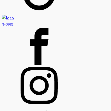
ই-পেপার