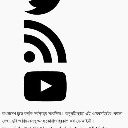
বাংলাদেশ টুডে কর্তৃক সর্বস্বত্ব সংরক্ষিত। অনুমতি ছাড়া এই ওয়েবসাইটের কোনো
লেখা, ছবি ও বিষয়বস্তু অন্য কোথাও প্রকাশ করা বে-আইনী।