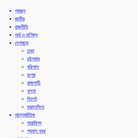
প্রচ্ছদ
জাতীয়
রাজনীতি
অর্থ ও বাণিজ্য
দেশজুড়ে
ঢাকা
চট্টগ্রাম
বরিশাল
রংপুর
রাজশাহী
খুলনা
সিলেট
ময়মনসিংহ
আন্তর্জাতিক
সারাবিশ্ব
প্রবাস খবর