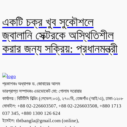
একটি চক্র খুব সুকৌশলে
জ্বালানি সেক্টরকে অস্থিতিশীল
করার জন্য সক্রিয়: প্রধানমন্ত্রী
প্রকাশকঃ অধ্যাপক ড. জোবায়ের আলম
ভারপ্রাপ্ত সম্পাদকঃ এডভোকেট মো: গোলাম সরোয়ার
কার্যালয় : বিটিটিসি বিল্ডিং (লেভেল:০৩), ২৭০/বি, তেজগাঁও (আই/এ), ঢাকা-১২০৮
মোবাইল: +88 02-226603507, +88 02-226603508, +880 1713
037 345, +880 1300 126 624
ইমেইল: tbtbangla@gmail.com (online),