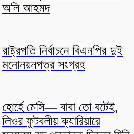
অলি আহমদ
রাষ্ট্রপতি নির্বাচনে বিএনপির দুই
মনোনয়নপত্র সংগ্রহ
হোর্হে মেসি— বাবা তো বটেই,
লিওর ফুটবলীয় ক্যারিয়ারে