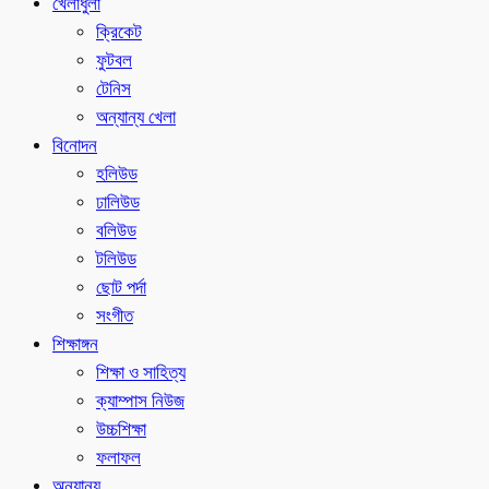
খেলাধুলা
ক্রিকেট
ফুটবল
টেনিস
অন্যান্য খেলা
বিনোদন
হলিউড
ঢালিউড
বলিউড
টলিউড
ছোট পর্দা
সংগীত
শিক্ষাঙ্গন
শিক্ষা ও সাহিত্য
ক্যাম্পাস নিউজ
উচ্চশিক্ষা
ফলাফল
অন্যান্য