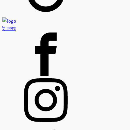
ই-পেপার