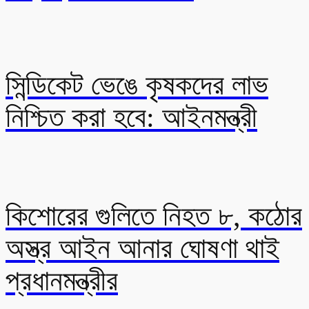
সিন্ডিকেট ভেঙে কৃষকদের লাভ
নিশ্চিত করা হবে: আইনমন্ত্রী
কিশোরের গুলিতে নিহত ৮, কঠোর
অস্ত্র আইন আনার ঘোষণা থাই
প্রধানমন্ত্রীর