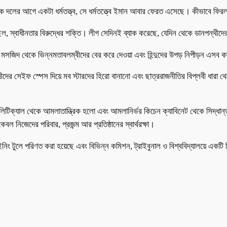
 দলের আগে একটা ধর্মতত্ত্ব, সে ধর্মতত্ত্বে ইমান আবার ফেরত এসেছে। কীভাবে ফি
েছিল, স্বাধীনতার বিরুদ্ধের শক্তি। লীগ সেদিনই ব্যাক করেছে, যেদিন থেকে ডানপন্
মসজিদ থেকে ভিন্নমতাবলম্বীদের বের করে দেওয়া এবং হিন্দুদের উপড় নিপীড়ন এসব ক
দীদের সেইফ স্পেস দিয়ে মব স্টারদের হিরো বানানো এবং ছাত্ররাজনীতির বিপ্লবী ধারা
লিটিক্যাল থেকে আমলাতান্ত্রিক হলো এবং আমলানির্ভর কিচেন ক্যাবিনেট থেকে সিদ্ধা
ল নিজেদের পরিবার, প্রজন্ম আর প্রতিষ্ঠানের স্বার্থরক্ষা।
গেইনিং টুলে পরিণত করা হয়েছে এবং বিভিন্ন কমিশন, ট্রাইবুনাল ও বিশ্ববিদ্যালয়ে একট