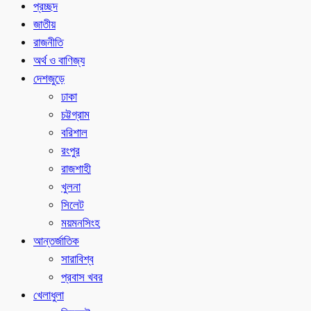
প্রচ্ছদ
জাতীয়
রাজনীতি
অর্থ ও বাণিজ্য
দেশজুড়ে
ঢাকা
চট্টগ্রাম
বরিশাল
রংপুর
রাজশাহী
খুলনা
সিলেট
ময়মনসিংহ
আন্তর্জাতিক
সারাবিশ্ব
প্রবাস খবর
খেলাধুলা