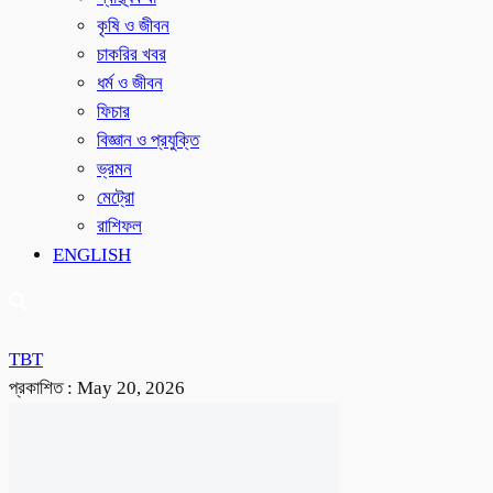
কৃষি ও জীবন
চাকরির খবর
ধর্ম ও জীবন
ফিচার
বিজ্ঞান ও প্রযুক্তি
ভ্রমন
মেট্রো
রাশিফল
ENGLISH
TBT
প্রকাশিত :
May 20, 2026