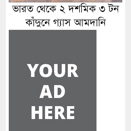
ভারত থেকে ২ দশমিক ৩ টন
কাঁদুনে গ্যাস আমদানি