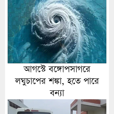
আগস্টে বঙ্গোপসাগরে
লঘুচাপের শঙ্কা, হতে পারে
বন্যা