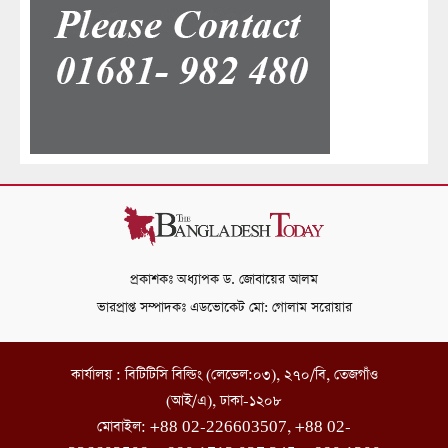
প্রকাশকঃ অধ্যাপক ড. জোবায়ের আলম
ভারপ্রাপ্ত সম্পাদকঃ এডভোকেট মো: গোলাম সরোয়ার
কার্যালয় : বিটিটিসি বিল্ডিং (লেভেল:০৩), ২৭০/বি, তেজগাঁও
(আই/এ), ঢাকা-১২০৮
মোবাইল: +88 02-226603507, +88 02-