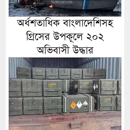
অর্ধশতাধিক বাংলাদেশিসহ
গ্রিসের উপকূলে ২০২
অভিবাসী উদ্ধার