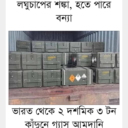
লঘুচাপের শঙ্কা, হতে পারে
বন্যা
ভারত থেকে ২ দশমিক ৩ টন
কাঁদুনে গ্যাস আমদানি