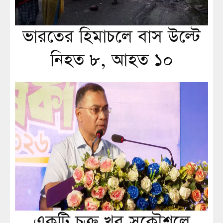
ভারতের হিমাচলে বাস উল্টে
নিহত ৮, আহত ১০
একটি চক্র খুব সুকৌশলে