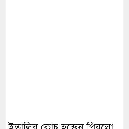
ইতালির কোচ হচ্ছেন পিরলো