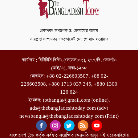
প্রকাশকঃ অধ্যাপক ড. জোবায়ের আলম
ভারপ্রাপ্ত সম্পাদকঃ এডভোকেট মো: গোলাম সরোয়ার
কার্যালয় : বিটিটিসি বিল্ডিং (লেভেল:০৩), ২৭০/বি, তেজগাঁও
(আই/এ), ঢাকা-১২০৮
মোবাইল: +88 02-226603507, +88 02-
226603508, +880 1713 037 345, +880 1300
126 624
ইমেইল: tbtbangla@gmail.com (online),
ads@thebangladeshtoday.com (adv)
newsbangla@thebangladeshtoday.com (Print)
বাংলাদেশ টুডে কর্তৃক সর্বস্বত্ব সংরক্ষিত। অনুমতি ছাড়া এই ওয়েবসাইটের