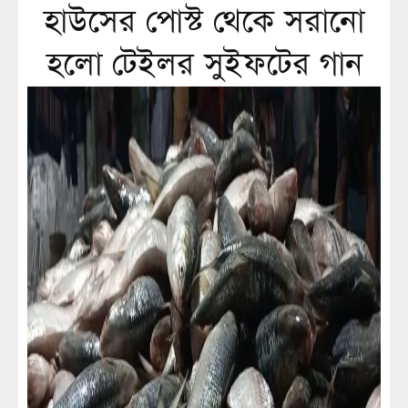
হাউসের পোস্ট থেকে সরানো
হলো টেইলর সুইফটের গান