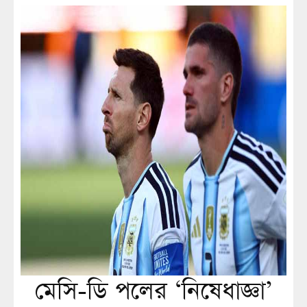
মেসি-ডি পলের ‘নিষেধাজ্ঞা’