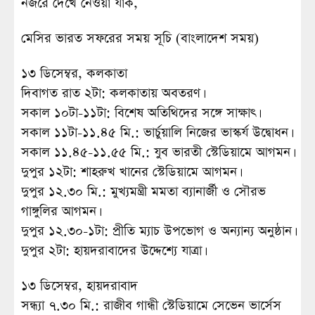
নজরে দেখে নেওয়া যাক,
মেসির ভারত সফরের সময় সূচি (বাংলাদেশ সময়)
১৩ ডিসেম্বর, কলকাতা
দিবাগত রাত ২টা: কলকাতায় অবতরণ।
সকাল ১০টা-১১টা: বিশেষ অতিথিদের সঙ্গে সাক্ষাৎ।
সকাল ১১টা-১১.৪৫ মি.: ভার্চুয়ালি নিজের ভাস্কর্য উদ্বোধন।
সকাল ১১.৪৫-১১.৫৫ মি.: যুব ভারতী স্টেডিয়ামে আগমন।
দুপুর ১২টা: শাহরুখ খানের স্টেডিয়ামে আগমন।
দুপুর ১২.৩০ মি.: মুখ্যমন্ত্রী মমতা ব্যানার্জী ও সৌরভ
গাঙ্গুলির আগমন।
দুপুর ১২.৩০-১টা: প্রীতি ম্যাচ উপভোগ ও অন্যান্য অনুষ্ঠান।
দুপুর ২টা: হায়দরাবাদের উদ্দেশ্যে যাত্রা।
১৩ ডিসেম্বর, হায়দরাবাদ
সন্ধ্যা ৭.৩০ মি.: রাজীব গান্ধী স্টেডিয়ামে সেভেন ভার্সেস