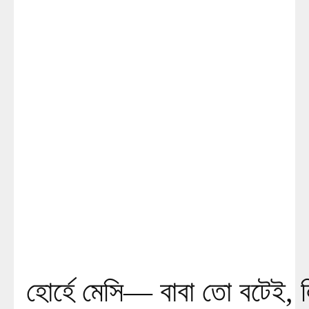
হোর্হে মেসি— বাবা তো বটেই, 