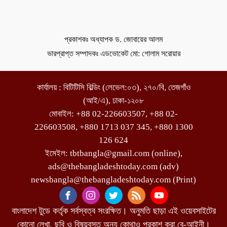
প্রকাশকঃ অধ্যাপক ড. জোবায়ের আলম
ভারপ্রাপ্ত সম্পাদকঃ এডভোকেট মো: গোলাম সরোয়ার
কার্যালয় : বিটিটিসি বিল্ডিং (লেভেল:০৩), ২৭০/বি, তেজগাঁও
(আই/এ), ঢাকা-১২০৮
মোবাইল: +88 02-226603507, +88 02-
226603508, +880 1713 037 345, +880 1300
126 624
ইমেইল: tbtbangla@gmail.com (online),
ads@thebangladeshtoday.com (adv)
newsbangla@thebangladeshtoday.com (Print)
বাংলাদেশ টুডে কর্তৃক সর্বস্বত্ব সংরক্ষিত। অনুমতি ছাড়া এই ওয়েবসাইটের
কোনো লেখা, ছবি ও বিষয়বস্তু অন্য কোথাও প্রকাশ করা বে-আইনী।