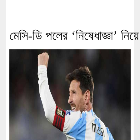
মেসি-ডি পলের ‘নিষেধাজ্ঞা’ নিয়ে