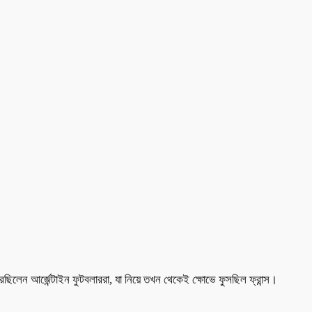
করেছিলেন আর্জেন্টাইন ফুটবলাররা, যা নিয়ে তখন থেকেই ক্ষোভে ফুসছিল ফ্রান্স।