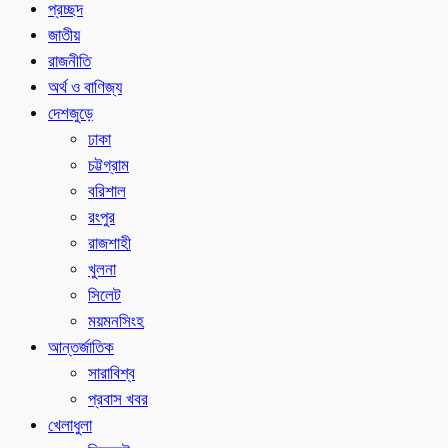
প্রচ্ছদ
জাতীয়
রাজনীতি
অর্থ ও বাণিজ্য
দেশজুড়ে
ঢাকা
চট্টগ্রাম
বরিশাল
রংপুর
রাজশাহী
খুলনা
সিলেট
ময়মনসিংহ
আন্তর্জাতিক
সারাবিশ্ব
প্রবাস খবর
খেলাধুলা