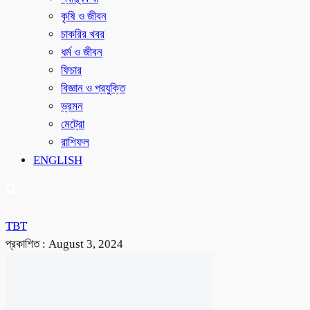
কৃষি ও জীবন
চাকরির খবর
ধর্ম ও জীবন
ফিচার
বিজ্ঞান ও প্রযুক্তি
ভ্রমন
মেট্রো
রাশিফল
ENGLISH
TBT
প্রকাশিত :
August 3, 2024