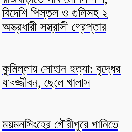
বিদেশি পিস্তল ও গুলিসহ ২
অস্ত্রধারী সস্ত্রাসী গ্রেপ্তার
কুমিল্লায় সোহান হত্যা: বৃদ্ধের
যাবজ্জীবন, ছেলে খালাস
ময়মনসিংহের গৌরীপুরে পানিতে