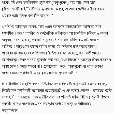
থাকে, যদি কেউ ইললিগ্যাল ট্রেসপাস (অনুপ্রবেশ) করে যায়, সেটা তারা
(সীমান্তরক্ষী বাহিনী) কীভাবে অ্যাড্রেস করবে, তা তাদের দেশীয় আইনে করবে।
এটাকে বর্ডার কিলিং বলা ঠিক হবে না।’
এনসিপির আহ্বায়ক বলেন, ‘তার এমন অবস্থান আন্তর্জাতিক আইনের সঙ্গে
সাংঘর্ষিক। কারণ নাগরিক ও রাজনৈতিক অধিকারের আন্তর্জাতিক চুক্তির ৬ নম্বর
অনুচ্ছেদে বলা হয়েছে, প্রতিটি মানুষের বেঁচে থাকার অধিকার একটি সহজাত
অধিকার। রাষ্ট্রগুলো তাদের আইন দ্বারা এই অধিকার রক্ষা করতে বাধ্য।
আগ্নেয়াস্ত্র ব্যবহারের জাতিসংঘের নীতিমালায় বলা হয়েছে, প্রাণঘাতী অস্ত্র বা
আগ্নেয়াস্ত্র কেবল তখনই ব্যবহার করা যাবে, যখন নিজের বা অন্যের জীবন বাঁচানোর
অন্য কোনও উপায় থাকবে না। চোরাচালান, অবৈধ অনুপ্রবেশ বা অন‍্য কোনও
অপরাধ দমনে প্রাণঘাতী অস্ত্র ব‍্যব্যবহারের সুযোগ নেই।’
বিরোধীদলীয় চিফ হুইপ বলেন, ‘সীমান্ত হত্যা নিয়ে ইতোপূর্বে এই ধরনের বক্তব্য
দিয়েছিলেন ফ‍্যাসিবাদী সরকারের পররাষ্ট্রমন্ত্রী এ কে আব্দুল মোমেন। ভারতের প্রতি
শেখ হাসিনা সরকারের নতজানু নীতি এবং এর পরিণতি সর্বজনবিদিত। জুলাই বিপ্লব
পরবর্তী কোনও সরকারের এমন অবস্থান অগ্রহণযোগ্য ও গভীরভাবে
উদ্বেগজনক।’