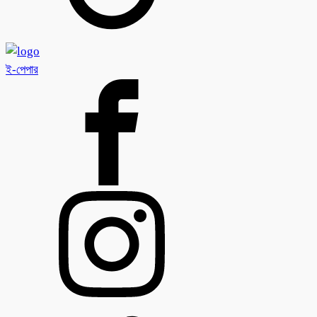
ই-পেপার