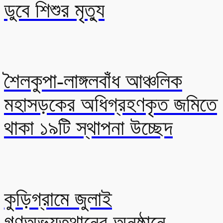
ডুবে শিশুর মৃত্যু
শৈলকুপা-লাঙ্গলবাঁধ আঞ্চলিক
মহাসড়কের অধিগ্রহণকৃত জমিতে
থাকা ১৯টি স্থাপনা উচ্ছেদ
কুড়িগ্রামে জুলাই
গণঅভ্যুত্থানের অনুষ্ঠানে