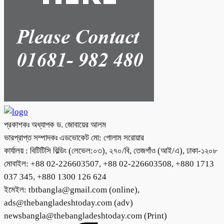
প্রকাশকঃ অধ্যাপক ড. জোবায়ের আলম
ভারপ্রাপ্ত সম্পাদকঃ এডভোকেট মো: গোলাম সরোয়ার
কার্যালয় : বিটিটিসি বিল্ডিং (লেভেল:০৩), ২৭০/বি, তেজগাঁও (আই/এ), ঢাকা-১২০৮
মোবাইল: +88 02-226603507, +88 02-226603508, +880 1713
037 345, +880 1300 126 624
ইমেইল: tbtbangla@gmail.com (online),
ads@thebangladeshtoday.com (adv)
newsbangla@thebangladeshtoday.com (Print)