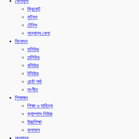
খেলাধুলা
ক্রিকেট
ফুটবল
টেনিস
অন্যান্য খেলা
বিনোদন
হলিউড
ঢালিউড
বলিউড
টলিউড
ছোট পর্দা
সংগীত
শিক্ষাঙ্গন
শিক্ষা ও সাহিত্য
ক্যাম্পাস নিউজ
উচ্চশিক্ষা
ফলাফল
অন্যান্য