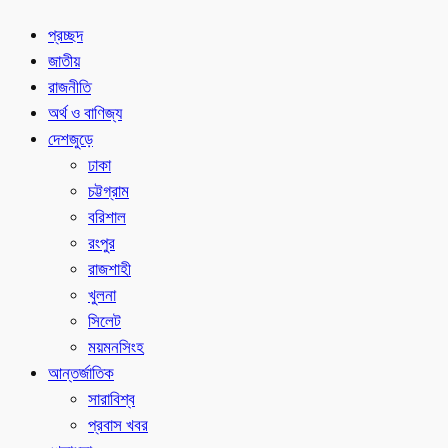
প্রচ্ছদ
জাতীয়
রাজনীতি
অর্থ ও বাণিজ্য
দেশজুড়ে
ঢাকা
চট্টগ্রাম
বরিশাল
রংপুর
রাজশাহী
খুলনা
সিলেট
ময়মনসিংহ
আন্তর্জাতিক
সারাবিশ্ব
প্রবাস খবর