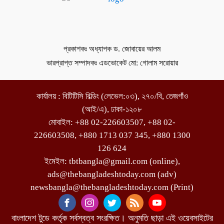
প্রকাশকঃ অধ্যাপক ড. জোবায়ের আলম
ভারপ্রাপ্ত সম্পাদকঃ এডভোকেট মো: গোলাম সরোয়ার
কার্যালয় : বিটিটিসি বিল্ডিং (লেভেল:০৩), ২৭০/বি, তেজগাঁও
(আই/এ), ঢাকা-১২০৮
মোবাইল: +88 02-226603507, +88 02-
226603508, +880 1713 037 345, +880 1300
126 624
ইমেইল: tbtbangla@gmail.com (online),
ads@thebangladeshtoday.com (adv)
newsbangla@thebangladeshtoday.com (Print)
বাংলাদেশ টুডে কর্তৃক সর্বস্বত্ব সংরক্ষিত। অনুমতি ছাড়া এই ওয়েবসাইটের