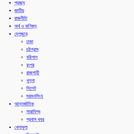
প্রচ্ছদ
জাতীয়
রাজনীতি
অর্থ ও বাণিজ্য
দেশজুড়ে
ঢাকা
চট্টগ্রাম
বরিশাল
রংপুর
রাজশাহী
খুলনা
সিলেট
ময়মনসিংহ
আন্তর্জাতিক
সারাবিশ্ব
প্রবাস খবর
খেলাধুলা