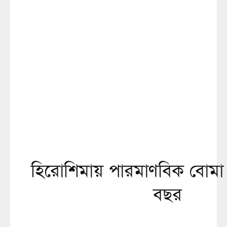
হিরোশিমায় পারমাণবিক বোমা
বছর