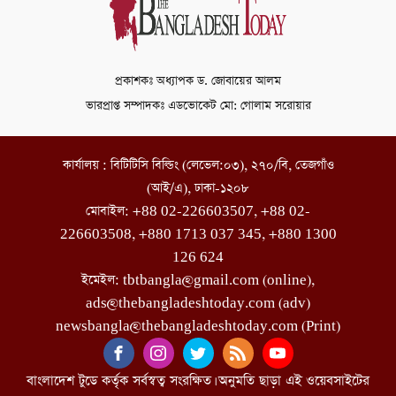
প্রকাশকঃ অধ্যাপক ড. জোবায়ের আলম
ভারপ্রাপ্ত সম্পাদকঃ এডভোকেট মো: গোলাম সরোয়ার
কার্যালয় : বিটিটিসি বিল্ডিং (লেভেল:০৩), ২৭০/বি, তেজগাঁও
(আই/এ), ঢাকা-১২০৮
মোবাইল: +88 02-226603507, +88 02-
226603508, +880 1713 037 345, +880 1300
126 624
ইমেইল: tbtbangla@gmail.com (online),
ads@thebangladeshtoday.com (adv)
newsbangla@thebangladeshtoday.com (Print)
বাংলাদেশ টুডে কর্তৃক সর্বস্বত্ব সংরক্ষিত। অনুমতি ছাড়া এই ওয়েবসাইটের