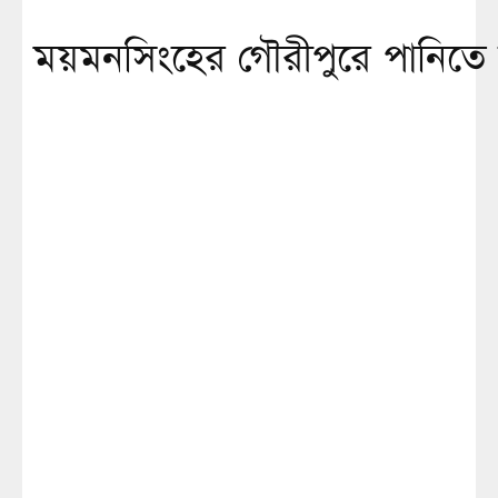
ময়মনসিংহের গৌরীপুরে পানিতে ডু