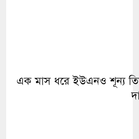
এক মাস ধরে ইউএনও শূন্য তিতা
দা