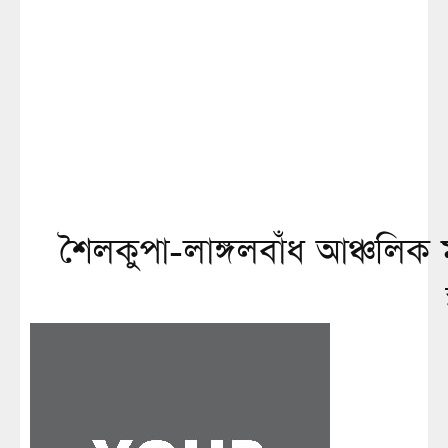
শৈলকুপা-লাঙ্গলবাঁধ আঞ্চলিক