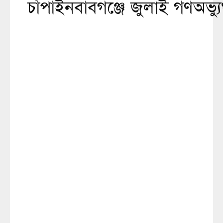
চাঁপাইনবাবগঞ্জে জুলাই গণঅভ্যুত