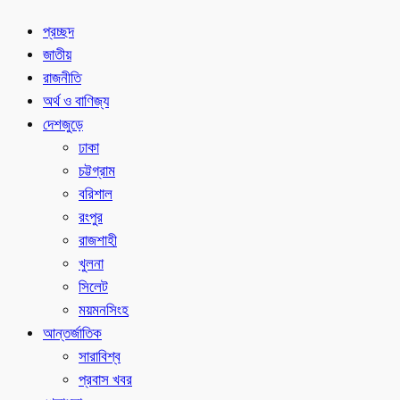
প্রচ্ছদ
জাতীয়
রাজনীতি
অর্থ ও বাণিজ্য
দেশজুড়ে
ঢাকা
চট্টগ্রাম
বরিশাল
রংপুর
রাজশাহী
খুলনা
সিলেট
ময়মনসিংহ
আন্তর্জাতিক
সারাবিশ্ব
প্রবাস খবর