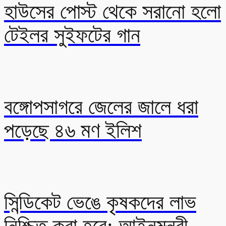
হাউসের পোস্ট থেকে সরানো হলো
টেইলর সুইফটের গান
বঙ্গোপসাগরে জেলের জালে ধরা
পড়েছে ৪৬ মণ ইলিশ
সিন্ডিকেট ভেঙে কৃষকদের লাভ