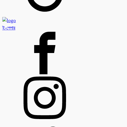
ই-পেপার