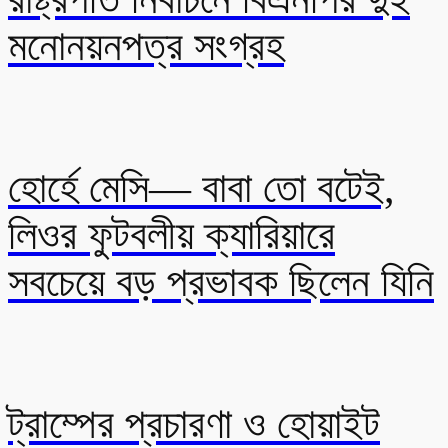
মনোনয়নপত্র সংগ্রহ
হোর্হে মেসি— বাবা তো বটেই,
লিওর ফুটবলীয় ক্যারিয়ারে
সবচেয়ে বড় প্রভাবক ছিলেন যিনি
ট্রাম্পের প্রচারণা ও হোয়াইট