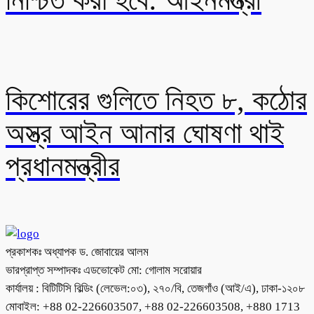
নিশ্চিত করা হবে: আইনমন্ত্রী
কিশোরের গুলিতে নিহত ৮, কঠোর
অস্ত্র আইন আনার ঘোষণা থাই
প্রধানমন্ত্রীর
প্রকাশকঃ অধ্যাপক ড. জোবায়ের আলম
ভারপ্রাপ্ত সম্পাদকঃ এডভোকেট মো: গোলাম সরোয়ার
কার্যালয় : বিটিটিসি বিল্ডিং (লেভেল:০৩), ২৭০/বি, তেজগাঁও (আই/এ), ঢাকা-১২০৮
মোবাইল: +88 02-226603507, +88 02-226603508, +880 1713