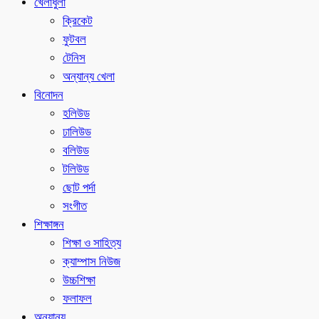
খেলাধুলা
ক্রিকেট
ফুটবল
টেনিস
অন্যান্য খেলা
বিনোদন
হলিউড
ঢালিউড
বলিউড
টলিউড
ছোট পর্দা
সংগীত
শিক্ষাঙ্গন
শিক্ষা ও সাহিত্য
ক্যাম্পাস নিউজ
উচ্চশিক্ষা
ফলাফল
অন্যান্য