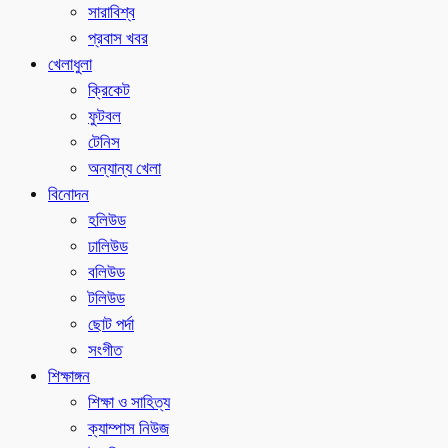
সারাবিশ্ব
প্রবাস খবর
খেলাধুলা
ক্রিকেট
ফুটবল
টেনিস
অন্যান্য খেলা
বিনোদন
হলিউড
ঢালিউড
বলিউড
টলিউড
ছোট পর্দা
সংগীত
শিক্ষাঙ্গন
শিক্ষা ও সাহিত্য
ক্যাম্পাস নিউজ