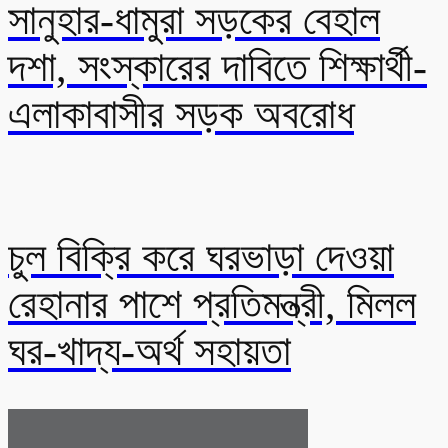
সানুহার-ধামুরা সড়কের বেহাল
দশা, সংস্কারের দাবিতে শিক্ষার্থী-
এলাকাবাসীর সড়ক অবরোধ
চুল বিক্রি করে ঘরভাড়া দেওয়া
রেহানার পাশে প্রতিমন্ত্রী, মিলল
ঘর-খাদ্য-অর্থ সহায়তা