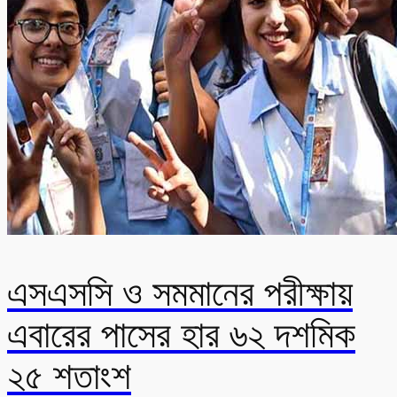
এসএসসি ও সমমানের পরীক্ষায়
এবারের পাসের হার ৬২ দশমিক
২৫ শতাংশ