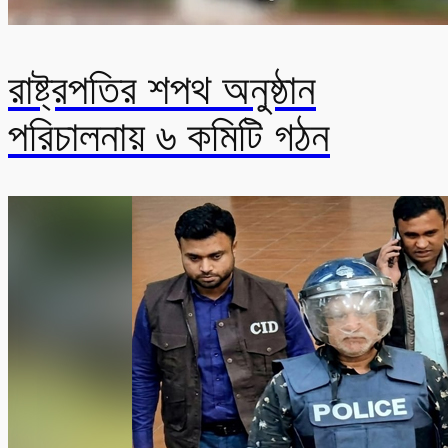
রাষ্ট্রপতির শপথ অনুষ্ঠান
পরিচালনায় ৬ কমিটি গঠন