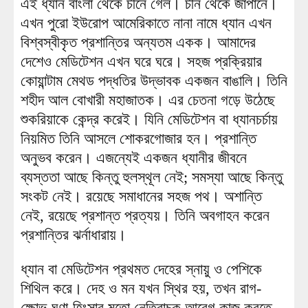
এই ধ্যান বাংলা থেকে চীনে গেল। চীন থেকে জাপানে।
এখন পুরো ইউরোপ আমেরিকাতে নানা নামে ধ্যান এখন
বিশ্বস্বীকৃত প্রশান্তির অন্যতম একক। আমাদের
দেশেও মেডিটেশন এখন ঘরে ঘরে। সহজ প্রক্রিয়ার
কোয়ান্টাম মেথড পদ্ধতির উদ্ভাবক একজন বাঙালি। তিনি
শহীদ আল বোখারী মহাজাতক। এর চেতনা গড়ে উঠেছে
শুকরিয়াকে কেন্দ্র করেই। যিনি মেডিটেশন বা ধ্যানচর্চায়
নিয়মিত তিনি আসলে শোকরগোজার হন। প্রশান্তি
অনুভব করেন। এজন্যেই একজন ধ্যানীর জীবনে
ব্যস্ততা আছে কিন্তু হুলস্থূল নেই; সমস্যা আছে কিন্তু
সংকট নেই। রয়েছে সমাধানের সহজ পথ। অশান্তি
নেই, রয়েছে প্রশান্ত প্রত্যয়। তিনি অবগাহন করেন
প্রশান্তির ঝর্নাধারায়।
ধ্যান বা মেডিটেশন প্রথমত দেহের স্নায়ু ও পেশিকে
শিথিল করে। দেহ ও মন যখন স্থির হয়, তখন রাগ-
ক্ষোভ-ঘৃণা-হিংসার মতো নেতিবাচক আবেগ কাজ করতে