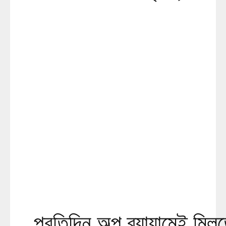
প্রতিদিন অল্প ব্যায়ামেই মি