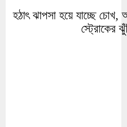
হঠাৎ ঝাপসা হয়ে যাচ্ছে চোখ, 
স্ট্রোকের ঝু