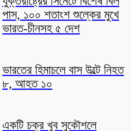
যুক্তরাষ্ট্রের সিনেটে বিশেষ বিল
পাস, ১০০ শতাংশ শুল্কের মুখে
ভারত-চীনসহ ৫ দেশ
ভারতের হিমাচলে বাস উল্টে নিহত
৮, আহত ১০
একটি চক্র খুব সুকৌশলে