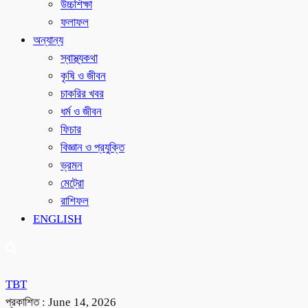
উচ্চশিক্ষা
ফলাফল
অন্যান্য
স্বাস্থ্যকথা
কৃষি ও জীবন
চাকরির খবর
ধর্ম ও জীবন
ফিচার
বিজ্ঞান ও প্রযুক্তি
ভ্রমন
মেট্রো
রাশিফল
ENGLISH
TBT
প্রকাশিত :
June 14, 2026