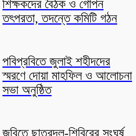
শিক্ষকদের বৈঠক ও গোপন
তৎপরতা, তদন্তে কমিটি গঠন
পবিপ্রবিতে জুলাই শহীদদের
স্মরণে দোয়া মাহফিল ও আলোচনা
সভা অনুষ্ঠিত
জবিতে ছাত্রদল-শিবিরের সংঘর্ষ,