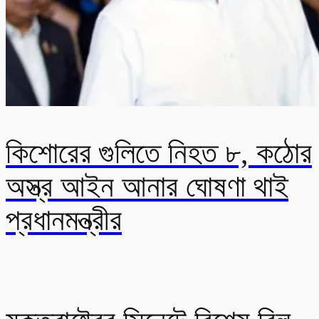
কিশোরের গুলিতে নিহত ৮, কঠোর
অস্ত্র আইন আনার ঘোষণা থাই
প্রধানমন্ত্রীর