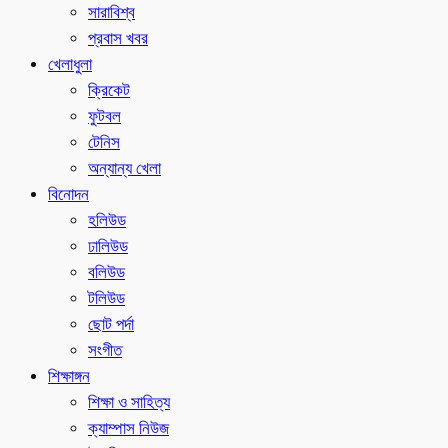
সারাবিশ্ব
প্রবাস খবর
খেলাধুলা
ক্রিকেট
ফুটবল
টেনিস
অন্যান্য খেলা
বিনোদন
হলিউড
ঢালিউড
বলিউড
টলিউড
ছোট পর্দা
সংগীত
শিক্ষাঙ্গন
শিক্ষা ও সাহিত্য
ক্যাম্পাস নিউজ