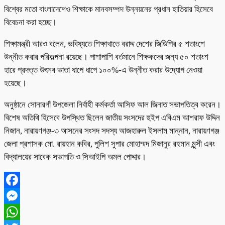
বিশ্বের মতো বাংলাদেশেও শিক্ষাকে মানবসম্পদ উন্নয়নের প্রধান হাতিয়ার হিসেবে
বিবেচনা করা হচ্ছে।
শিক্ষামন্ত্রী আরও বলেন, ভবিষ্যতে শিক্ষাখাতে বরাদ্দ দেশের জিডিপির ৫ শতাংশে
উন্নীত করার পরিকল্পনা রয়েছে। পাশাপাশি বর্তমানে শিক্ষকদের জন্য ৫০ শতাংশ
হারে প্রদত্ত উৎসব ভাতা ধাপে ধাপে ১০০%-এ উন্নীত করার উদ্যোগ নেওয়া
হয়েছে।
অনুষ্ঠানে সোনারগাঁ উপজেলা নির্বাহী কর্মকর্তা আসিফ আল জিনাত সভাপতিত্ব করেন।
বিশেষ অতিথি হিসেবে উপস্থিত ছিলেন জাতীয় সংসদের হুইপ এবিএম আশরাফ উদ্দিন
নিজান, নারায়ণগঞ্জ-৩ আসনের সংসদ সদস্য আজহারুল ইসলাম মান্নান, নারায়ণগঞ্জ
জেলা প্রশাসক মো. রায়হান কবির, পুলিশ সুপার মোহাম্মদ মিজানুর রহমান মুন্সী এবং
বিদ্যালয়ের সাবেক সভাপতি ও সিআইপি অমল পোদ্দার।
Facebook
Messenger