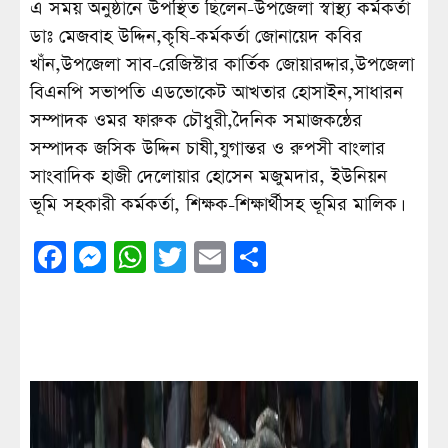
এ সময় অনুষ্ঠানে উপস্থিত ছিলেন-উপজেলা স্বাস্থ্য কর্মকর্তা
ডাঃ মেজবাহ উদ্দিন,কৃষি-কর্মকর্তা জোনায়েদ কবির
খাঁন,উপজেলা সাব-রেজিস্টার কার্তিক জোয়ারদ্দার,উপজেলা
বিএনপি সভাপতি এডভোকেট আখতার হোসাইন,সাধারন
সম্পাদক ওমর ফারুক চৌধুরী,দৈনিক সমাজকন্ঠের
সম্পাদক জসিক উদ্দিন চাষী,যুগান্তর ও রুপসী বাংলার
সাংবাদিক হাজী দেলোয়ার হোসেন মজুমদার, ইউনিয়ন
ভূমি সহকারী কর্মকর্তা, শিক্ষক-শিক্ষার্থীসহ ভূমির মালিক।
Facebook
Messenger
WhatsApp
Twitter
Email
Share