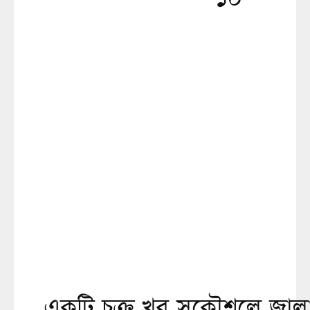
একটি চক্র খুব সুকৌশলে জ্বালা