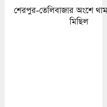
শেরপুর-তেলিবাজার অংশে থামছে
মিছিল