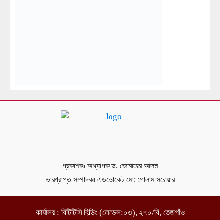
প্রকাশকঃ অধ্যাপক ড. জোবায়ের আলম
ভারপ্রাপ্ত সম্পাদকঃ এডভোকেট মো: গোলাম সরোয়ার
কার্যালয় : বিটিটিসি বিল্ডিং (লেভেল:০৩), ২৭০/বি, তেজগাঁও