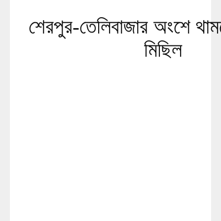
শেরপুর-তেলিবাজার অংশে থামছে
মিছিল