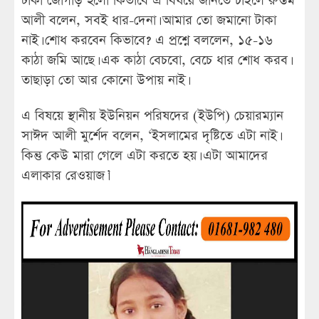
টাকা জোগাড় হলো কিভাবে এ বিষয়ে জানতে চাইলে রুস্তম
আলী বলেন, সবই ধার-দেনা। আমার তো জমানো টাকা
নাই। শোধ করবেন কিভাবে? এ প্রশ্নে বললেন, ১৫-১৬
কাঠা জমি আছে। এক কাঠা বেচবো, বেচে ধার শোধ করব।
তাছাড়া তো আর কোনো উপায় নাই।
এ বিষয়ে স্থানীয় ইউনিয়ন পরিষদের (ইউপি) চেয়ারম্যান
সাঈদ আলী মুর্শেদ বলেন, ‘ইসলামের দৃষ্টিতে এটা নাই।
কিন্তু কেউ মারা গেলে এটা করতে হয়। এটা আমাদের
এলাকার রেওয়াজ।’