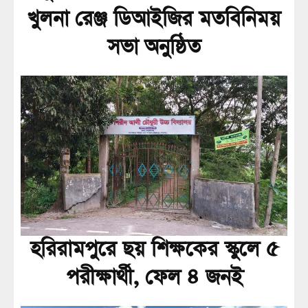
খুলনা রেঞ্জ ডিআইজির মতবিনিময়
সভা অনুষ্ঠিত
হরিরামপুরে ছয় শিক্ষকের স্কুলে ৫
পরীক্ষার্থী, ফেল ৪ জনই