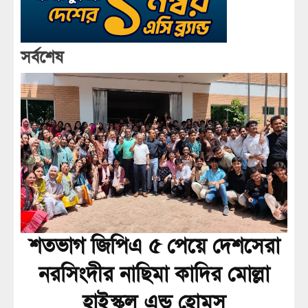
সর্বশেষ
শতভাগ জিপিএ ৫ পেয়ে দেশসেরা
নরসিংদীর নাছিমা কাদির মোল্লা
হাইস্কুল এন্ড হোমস