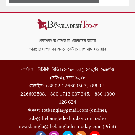
প্রকাশকঃ অধ্যাপক ড. জোবায়ের আলম
ভারপ্রাপ্ত সম্পাদকঃ এডভোকেট মো: গোলাম সরোয়ার
কার্যালয় : বিটিটিসি বিল্ডিং (লেভেল:০৩), ২৭০/বি, তেজগাঁও
(আই/এ), ঢাকা-১২০৮
মোবাইল: +88 02-226603507, +88 02-
226603508, +880 1713 037 345, +880 1300
126 624
ইমেইল: tbtbangla@gmail.com (online),
ads@thebangladeshtoday.com (adv)
newsbangla@thebangladeshtoday.com (Print)