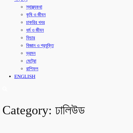
স্বাস্থ্যকথা
কৃষি ও জীবন
চাকরির খবর
ধর্ম ও জীবন
ফিচার
বিজ্ঞান ও প্রযুক্তি
ভ্রমন
মেট্রো
রাশিফল
ENGLISH
Category:
ঢালিউড