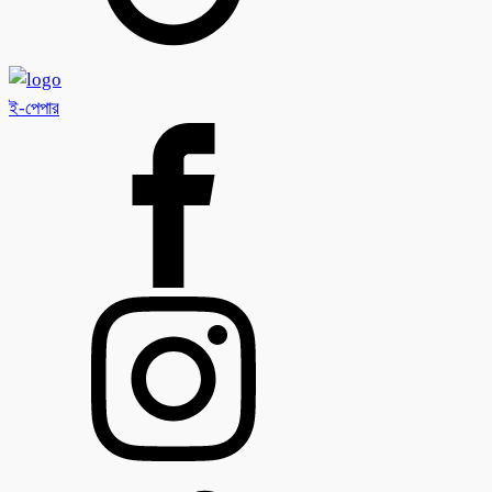
ই-পেপার