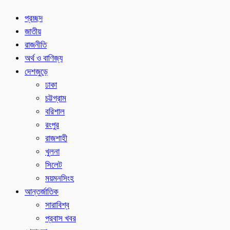
প্রচ্ছদ
জাতীয়
রাজনীতি
অর্থ ও বাণিজ্য
দেশজুড়ে
ঢাকা
চট্টগ্রাম
বরিশাল
রংপুর
রাজশাহী
খুলনা
সিলেট
ময়মনসিংহ
আন্তর্জাতিক
সারাবিশ্ব
প্রবাস খবর