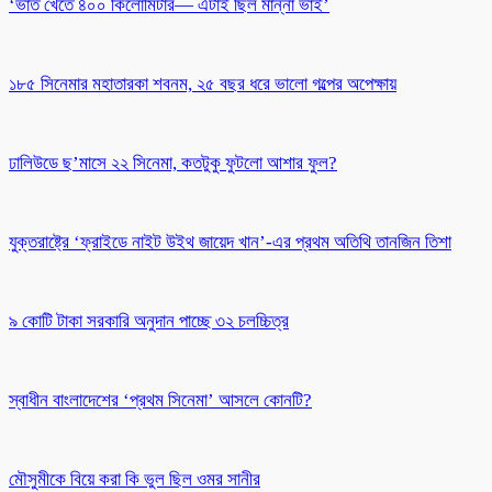
‘ভাত খেতে ৪০০ কিলোমিটার— এটাই ছিল মান্না ভাই’
১৮৫ সিনেমার মহাতারকা শবনম, ২৫ বছর ধরে ভালো গল্পের অপেক্ষায়
ঢালিউডে ছ’মাসে ২২ সিনেমা, কতটুকু ফুটলো আশার ফুল?
যুক্তরাষ্ট্রে ‘ফ্রাইডে নাইট উইথ জায়েদ খান’-এর প্রথম অতিথি তানজিন তিশা
৯ কোটি টাকা সরকারি অনুদান পাচ্ছে ৩২ চলচ্চিত্র
স্বাধীন বাংলাদেশের ‘প্রথম সিনেমা’ আসলে কোনটি?
মৌসুমীকে বিয়ে করা কি ভুল ছিল ওমর সানীর