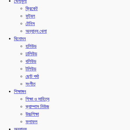
খেলাধুলা
ক্রিকেট
ফুটবল
টেনিস
অন্যান্য খেলা
বিনোদন
হলিউড
ঢালিউড
বলিউড
টলিউড
ছোট পর্দা
সংগীত
শিক্ষাঙ্গন
শিক্ষা ও সাহিত্য
ক্যাম্পাস নিউজ
উচ্চশিক্ষা
ফলাফল
অন্যান্য