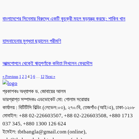
বাংলাদেশের সিনেমার বিরুদ্ধে একটি কুচক্রী মহল ষড়যন্ত্র করছে: শাকিব খান
হাসনাহেনায় মুগ্ধতা ছড়ালেন পরীমণি
আত্মগোপনে থেকেই ঋতুপর্ণাকে কবিতা লিখলেন ফেরদৌস
« Previous
1
2
3
4
5
6
…
12
Next »
প্রকাশকঃ অধ্যাপক ড. জোবায়ের আলম
ভারপ্রাপ্ত সম্পাদকঃ এডভোকেট মো: গোলাম সরোয়ার
কার্যালয় : বিটিটিসি বিল্ডিং (লেভেল:০৩), ২৭০/বি, তেজগাঁও (আই/এ), ঢাকা-১২০৮
মোবাইল: +88 02-226603507, +88 02-226603508, +880 1713
037 345, +880 1300 126 624
ইমেইল: tbtbangla@gmail.com (online),