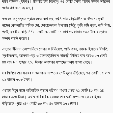
দমন কমিশন (দুদক)। মামলায় তার বিরুদ্ধে ৭৫ কোটি টাকার অবৈধ সম্পদ অর্জনের
অভিযোগ আনা হয়েছে।
দুদকের অনুসন্ধান প্রতিবেদনে বলা হয়, লেক্সিকোন মার্চেন্ডাইস ও টেকনোক্রেট
নামের কোম্পানির মালিক মো. মোতাজ্জেরুল ইসলাম (মিঠু) কৃষি জমি ক্রয়, জমি লিজ,
প্লট, ফ্ল্যাট ও বাড়ি নির্মাণে মোট ১৮ কোটি ৪০ লাখ ৫১ হাজার ৫০০ টাকার স্থাবর
সম্পদ অর্জন করেন।
এছাড়া বিভিন্ন কোম্পানিতে শেয়ার ও বিনিয়োগ, গাড়ি ক্রয়, ব্যাংক হিসাবের স্থিতি,
স্বর্ণালংকার, আসবাবপত্র ও ইলেকট্রনিকস সামগ্রী মিলিয়ে তার আরও ৫৭ কোটি
৪৪ লাখ ৮০ হাজার ২৩৮ টাকার অস্থাবর সম্পদের তথ্য পাওয়া গেছে।
সব মিলিয়ে তার স্থাবর ও অস্থাবর সম্পদের মোট মূল্য দাঁড়িয়েছে ৭৫ কোটি ৮৫ লাখ
৩১ হাজার ৭৩৮ টাকা।
এছাড়া মিঠুর নামে পারিবারিক ব্যয়ের পরিমাণ পাওয়া গেছে ৭১ কোটি ৪৫ লাখ ১৪
হাজার ৪৩৪ টাকা। অর্থাৎ পারিবারিক ব্যয়সহ তার মোট সম্পদ ও ব্যয়ের হিসাব
দাঁড়িয়েছে প্রায় ১৪৭ কোটি ৩০ লাখ ৪৬ হাজার ১৭২ টাকা।