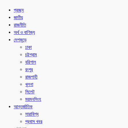
প্রচ্ছদ
জাতীয়
রাজনীতি
অর্থ ও বাণিজ্য
দেশজুড়ে
ঢাকা
চট্টগ্রাম
বরিশাল
রংপুর
রাজশাহী
খুলনা
সিলেট
ময়মনসিংহ
আন্তর্জাতিক
সারাবিশ্ব
প্রবাস খবর