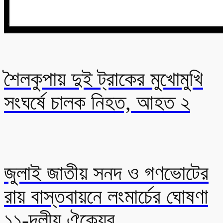
শৈলকুপায় দুই ট্রাকের মুখোমুখি
সংঘর্ষে চালক নিহত, আহত ২
জুলাই জাতীয় সনদ ও গণভোটের
রায় বাস্তবায়নে লংমার্চের ঘোষণা
১১-দলীয় ঐক্যের