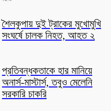
শৈলকুপায় দুই ট্রাকের মুখোমুখি
সংঘর্ষে চালক নিহত, আহত ২
প্রতিবন্ধকতাকে হার মানিয়ে
অনার্স-মাস্টার্স, তবুও মেলেনি
সরকারি চাকরি