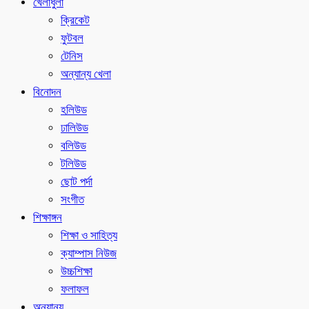
খেলাধুলা
ক্রিকেট
ফুটবল
টেনিস
অন্যান্য খেলা
বিনোদন
হলিউড
ঢালিউড
বলিউড
টলিউড
ছোট পর্দা
সংগীত
শিক্ষাঙ্গন
শিক্ষা ও সাহিত্য
ক্যাম্পাস নিউজ
উচ্চশিক্ষা
ফলাফল
অন্যান্য