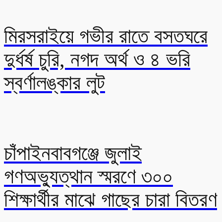
মিরসরাইয়ে গভীর রাতে বসতঘরে
দুর্ধর্ষ চুরি, নগদ অর্থ ও ৪ ভরি
স্বর্ণালঙ্কার লুট
চাঁপাইনবাবগঞ্জে জুলাই
গণঅভ্যুত্থান স্মরণে ৩০০
শিক্ষার্থীর মাঝে গাছের চারা বিতরণ