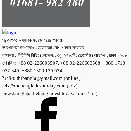
প্রকাশকঃ অধ্যাপক ড. জোবায়ের আলম
ভারপ্রাপ্ত সম্পাদকঃ এডভোকেট মো: গোলাম সরোয়ার
কার্যালয় : বিটিটিসি বিল্ডিং (লেভেল:০৩), ২৭০/বি, তেজগাঁও (আই/এ), ঢাকা-১২০৮
মোবাইল: +88 02-226603507, +88 02-226603508, +880 1713
037 345, +880 1300 126 624
ইমেইল: tbtbangla@gmail.com (online),
ads@thebangladeshtoday.com (adv)
newsbangla@thebangladeshtoday.com (Print)