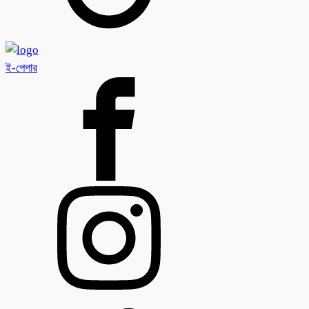
ই-পেপার